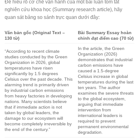
Để hiểu rõ cơ chế vận hành của một bài luận tóm tắt
nghiên cứu khoa học (Summary research article), hãy
quan sát bảng so sánh trực quan dưới đây:
Văn bản gốc (Original Text –
Bài Summary Essay hoàn
130 từ)
chỉnh đạt điểm cao (70 từ)
In the article, the Green
“According to recent climate
Organization (2026)
studies conducted by the Green
demonstrates that industrial
Organization in 2026, global
carbon emissions have
temperatures have risen
caused a 1.5-degree
significantly by 1.5 degrees
Celsius increase in global
Celsius over the past decade. This
temperatures during the last
alarming trend is primarily driven
ten years. The author
by industrial carbon emissions
examines the severe threats
from heavy factories in developing
to the global ecosystem,
nations. Many scientists believe
arguing that immediate
that if immediate action is not
intervention from
taken by global leaders, the
international leaders is
damage to our ecosystem will
required to prevent
become completely irreversible by
permanent environmental
the end of the century.”
degradation.