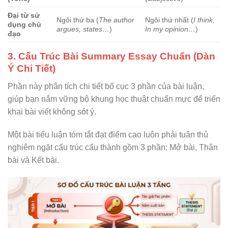
Đại từ sử
Ngôi thứ ba (
The author
Ngôi thứ nhất (
I think,
dụng chủ
argues, states…
)
In my opinion…
)
đạo
3. Cấu Trúc Bài Summary Essay Chuẩn (Dàn
Ý Chi Tiết)
Phần này phân tích chi tiết bố cục 3 phần của bài luận,
giúp bạn nắm vững bộ khung học thuật chuẩn mực để triển
khai bài viết không sót ý.
Một bài tiểu luận tóm tắt đạt điểm cao luôn phải tuân thủ
nghiêm ngặt cấu trúc cấu thành gồm 3 phần: Mở bài, Thân
bài và Kết bài.