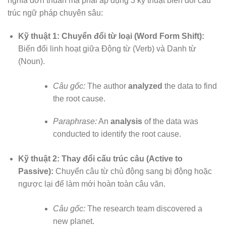
nghĩa đơn thuần mà phải áp dụng 3 kỹ thuật biến đổi cấu
trúc ngữ pháp chuyên sâu:
Kỹ thuật 1: Chuyển đổi từ loại (Word Form Shift):
Biến đổi linh hoạt giữa Động từ (Verb) và Danh từ
(Noun).
Câu gốc:
The author
analyzed
the data to find
the root cause.
Paraphrase:
An
analysis
of the data was
conducted to identify the root cause.
Kỹ thuật 2: Thay đổi cấu trúc câu (Active to
Passive):
Chuyển câu từ chủ động sang bị động hoặc
ngược lại để làm mới hoàn toàn câu văn.
Câu gốc:
The research team discovered a
new planet.