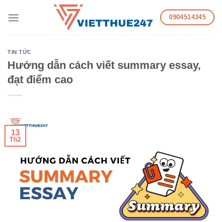
Skip
0904514345
to
content
TIN TỨC
Hướng dẫn cách viết summary essay,
đạt điểm cao
13
Th2