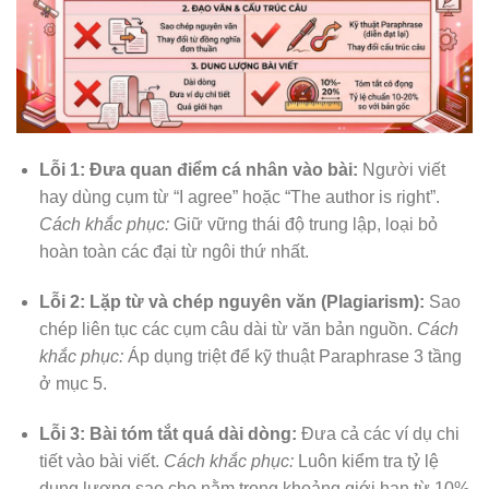
Lỗi 1: Đưa quan điểm cá nhân vào bài:
Người viết
hay dùng cụm từ “I agree” hoặc “The author is right”.
Cách khắc phục:
Giữ vững thái độ trung lập, loại bỏ
hoàn toàn các đại từ ngôi thứ nhất.
Lỗi 2: Lặp từ và chép nguyên văn (Plagiarism):
Sao
chép liên tục các cụm câu dài từ văn bản nguồn.
Cách
khắc phục:
Áp dụng triệt để kỹ thuật Paraphrase 3 tầng
ở mục 5.
Lỗi 3: Bài tóm tắt quá dài dòng:
Đưa cả các ví dụ chi
tiết vào bài viết.
Cách khắc phục:
Luôn kiểm tra tỷ lệ
dung lượng sao cho nằm trong khoảng giới hạn từ 10%