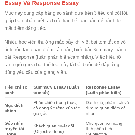
Essay Và Response Essay
Mục này cung cấp bảng so sánh dựa trên 3 tiêu chí cốt lõi,
giúp bạn phân biệt rạch ròi hai thể loại luận để tránh lỗi
mất điểm đáng tiếc.
Nhiều học viên thường mắc bẫy khi viết bài tóm tắt do vô
tình trộn lẫn quan điểm cá nhân, biến bài Summary thành
bài Response (luận phản biện/cảm nhận). Việc hiểu rõ
ranh giới giữa hai thể loại này là bắt buộc để đáp ứng
đúng yêu cầu của giảng viên.
Tiêu chí so
Summary Essay (Luận
Response Essay
sánh
tóm tắt)
(Luận phản biện)
Phản chiếu trung thực,
Đánh giá, phân tích và
Mục đích
cô đọng ý tưởng của tác
đưa ra quan điểm cá
chính
giả gốc
nhân
Góc nhìn
Chủ quan và mang
Khách quan tuyệt đối
truyền tải
tính phân tích
(Objective tone)
(Tone)
(Subjective)