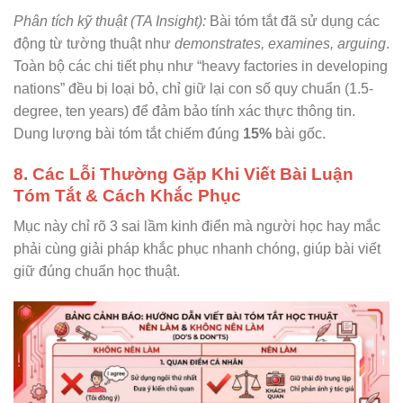
Phân tích kỹ thuật (TA Insight):
Bài tóm tắt đã sử dụng các
động từ tường thuật như
demonstrates, examines, arguing
.
Toàn bộ các chi tiết phụ như “heavy factories in developing
nations” đều bị loại bỏ, chỉ giữ lại con số quy chuẩn (1.5-
degree, ten years) để đảm bảo tính xác thực thông tin.
Dung lượng bài tóm tắt chiếm đúng
15%
bài gốc.
8. Các Lỗi Thường Gặp Khi Viết Bài Luận
Tóm Tắt & Cách Khắc Phục
Mục này chỉ rõ 3 sai lầm kinh điển mà người học hay mắc
phải cùng giải pháp khắc phục nhanh chóng, giúp bài viết
giữ đúng chuẩn học thuật.