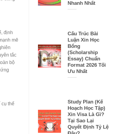
Nhanh Nhất
, định
Cấu Trúc Bài
Luận Xin Học
g mạnh mẽ
Bổng
ghiên
(Scholarship
uyên tắc
Essay) Chuẩn
toàn bộ
Format 2026 Tối
a ứng
Ưu Nhất
Study Plan (Kế
 cụ thể
Hoạch Học Tập)
Xin Visa Là Gì?
Tại Sao Lại
Quyết Định Tỷ Lệ
Đậu?