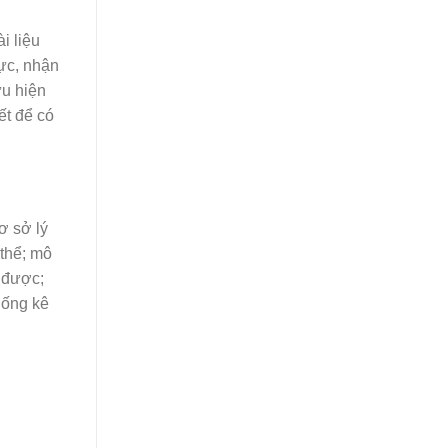
i liệu
vực, nhận
ứu hiện
ết để có
ơ sở lý
 thể; mô
g được;
hống kê