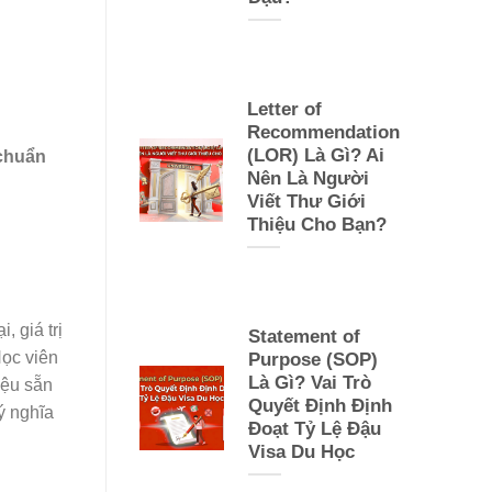
Letter of
Recommendation
(LOR) Là Gì? Ai
 chuẩn
Nên Là Người
Viết Thư Giới
Thiệu Cho Bạn?
, giá trị
Statement of
Học viên
Purpose (SOP)
Là Gì? Vai Trò
iệu sẵn
Quyết Định Định
ý nghĩa
Đoạt Tỷ Lệ Đậu
Visa Du Học