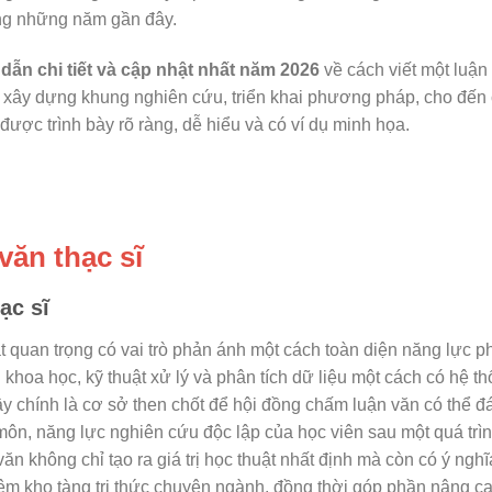
rong những năm gần đây.
ẫn chi tiết và cập nhật nhất năm 2026
về cách viết một luận
ài, xây dựng khung nghiên cứu, triển khai phương pháp, cho đến
ẽ được trình bày rõ ràng, dễ hiểu và có ví dụ minh họa.
văn thạc sĩ
ạc sĩ
t quan trọng có vai trò phản ánh một cách toàn diện năng lực ph
oa học, kỹ thuật xử lý và phân tích dữ liệu một cách có hệ t
y chính là cơ sở then chốt để hội đồng chấm luận văn có thể đ
môn, năng lực nghiên cứu độc lập của học viên sau một quá trì
văn không chỉ tạo ra giá trị học thuật nhất định mà còn có ý ngh
êm kho tàng tri thức chuyên ngành, đồng thời góp phần nâng c