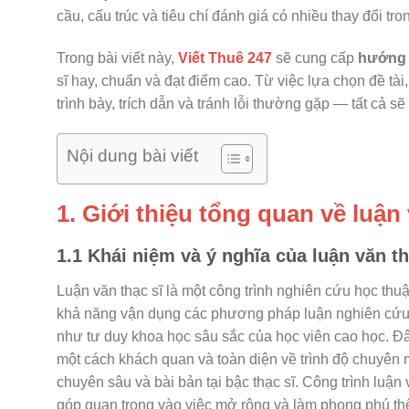
cầu, cấu trúc và tiêu chí đánh giá có nhiều thay đổi t
Trong bài viết này,
Viết Thuê 247
sẽ cung cấp
hướng d
sĩ hay, chuẩn và đạt điểm cao. Từ việc lựa chọn đề t
trình bày, trích dẫn và tránh lỗi thường gặp — tất cả s
Nội dung bài viết
1. Giới thiệu tổng quan về luận 
1.1 Khái niệm và ý nghĩa của luận văn th
Luận văn thạc sĩ là một công trình nghiên cứu học thuậ
khả năng vận dụng các phương pháp luận nghiên cứu kh
như tư duy khoa học sâu sắc của học viên cao học. Đâ
một cách khách quan và toàn diện về trình độ chuyên 
chuyên sâu và bài bản tại bậc thạc sĩ. Công trình luận 
góp quan trọng vào việc mở rộng và làm phong phú th