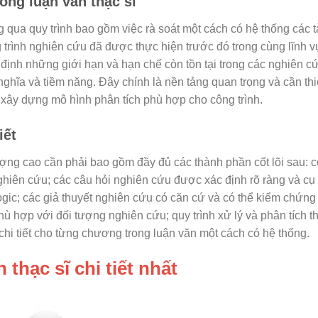
ong luận văn thạc sĩ
qua quy trình bao gồm việc rà soát một cách có hệ thống các tà
 trình nghiên cứu đã được thực hiện trước đó trong cùng lĩnh 
định những giới hạn và hạn chế còn tồn tại trong các nghiên c
nghĩa và tiềm năng. Đây chính là nền tảng quan trọng và cần thi
 xây dựng mô hình phân tích phù hợp cho công trình.
iết
ng cao cần phải bao gồm đầy đủ các thành phần cốt lõi sau: c
ghiên cứu; các câu hỏi nghiên cứu được xác định rõ ràng và cụ
ogic; các giả thuyết nghiên cứu có căn cứ và có thể kiểm chứn
hù hợp với đối tượng nghiên cứu; quy trình xử lý và phân tích t
 chi tiết cho từng chương trong luận văn một cách có hệ thống.
thạc sĩ chi tiết nhất