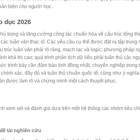
hản biện cho người học.
o dục 2026
hú trọng và tăng cường công tác chuẩn hóa về cấu trúc tổng thể
 các luận văn thạc sĩ. Các yêu cầu cụ thể được đặt ra tập trun
u trúc luận văn phải rõ ràng, mạch lạc và logic; phương pháp n
ính khả thi cao; quá trình phân tích dữ liệu phải tuân thủ các ng
hức trình bày cần đảm bảo tính đồng nhất, chuyên nghiệp trong 
ải chính xác, đầy đủ và tuân thủ chuẩn quốc tế; cũng như ý nghĩ
cần được làm rõ và chứng minh một cách thuyết phục.
nh xem xét và đánh giá dựa trên một hệ thống các nhóm tiêu chí
 đề tài nghiên cứu