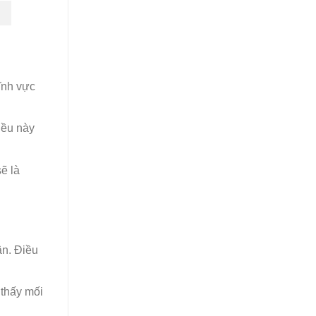
ĩnh vực
iều này
ẽ là
ận. Điều
 thấy mối