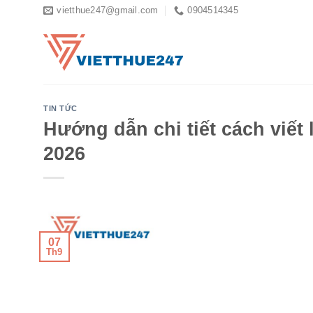
Skip
vietthue247@gmail.com
0904514345
to
content
TIN TỨC
Hướng dẫn chi tiết cách viết
2026
07
Th9