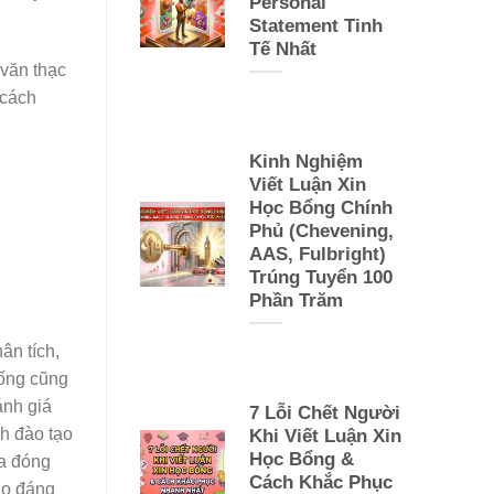
Personal
Statement Tinh
Tế Nhất
 văn thạc
 cách
Kinh Nghiệm
Viết Luận Xin
Học Bổng Chính
Phủ (Chevening,
AAS, Fulbright)
Trúng Tuyển 100
Phần Trăm
ân tích,
hống cũng
ánh giá
7 Lỗi Chết Người
nh đào tạo
Khi Viết Luận Xin
Học Bổng &
ĩa đóng
Cách Khắc Phục
ao đáng