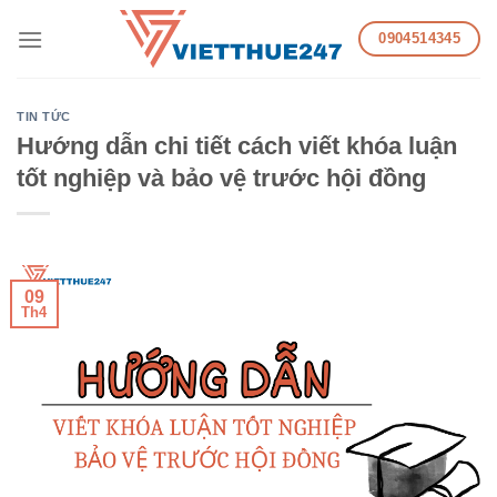
Skip
0904514345
to
content
TIN TỨC
Hướng dẫn chi tiết cách viết khóa luận
tốt nghiệp và bảo vệ trước hội đồng
09
Th4