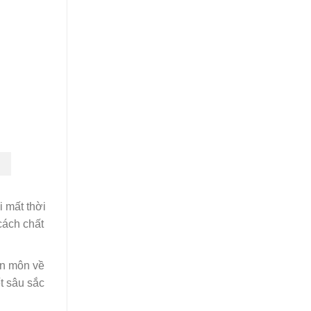
i mất thời
cách chất
ên môn về
t sâu sắc