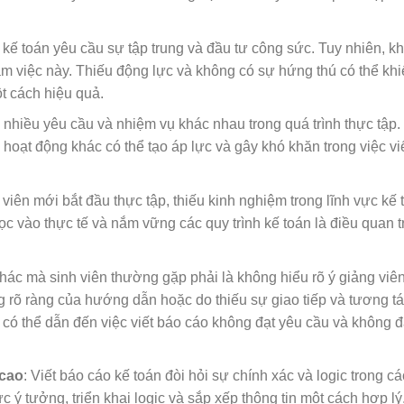
 kế toán yêu cầu sự tập trung và đầu tư công sức. Tuy nhiên, k
m việc này. Thiếu động lực và không có sự hứng thú có thể khi
t cách hiệu quả.
 nhiều yêu cầu và nhiệm vụ khác nhau trong quá trình thực tập.
hoạt động khác có thể tạo áp lực và gây khó khăn trong việc vi
 viên mới bắt đầu thực tập, thiếu kinh nghiệm trong lĩnh vực kế 
học vào thực tế và nắm vững các quy trình kế toán là điều quan 
khác mà sinh viên thường gặp phải là không hiểu rõ ý giảng viê
ng rõ ràng của hướng dẫn hoặc do thiếu sự giao tiếp và tương t
u có thể dẫn đến việc viết báo cáo không đạt yêu cầu và không 
 cao
: Viết báo cáo kế toán đòi hỏi sự chính xác và logic trong cá
c ý tưởng, triển khai logic và sắp xếp thông tin một cách hợp lý