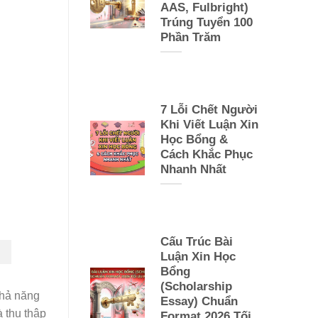
AAS, Fulbright)
Trúng Tuyển 100
Phần Trăm
7 Lỗi Chết Người
Khi Viết Luận Xin
Học Bổng &
Cách Khắc Phục
Nhanh Nhất
Cấu Trúc Bài
Luận Xin Học
Bổng
(Scholarship
khả năng
Essay) Chuẩn
à thu thập
Format 2026 Tối