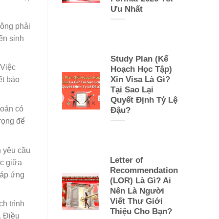
Ưu Nhất
hông phải
ến sinh
Study Plan (Kế
 Việc
Hoạch Học Tập)
Xin Visa Là Gì?
ết báo
Tại Sao Lại
Quyết Định Tỷ Lệ
toán có
Đậu?
trọng để
n yêu cầu
Letter of
ác giữa
Recommendation
đáp ứng
(LOR) Là Gì? Ai
Nên Là Người
Viết Thư Giới
ch trình
Thiệu Cho Bạn?
. Điều