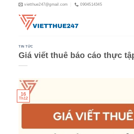
Skip
vietthue247@gmail.com
0904514345
to
content
TIN TỨC
Giá viết thuê báo cáo thực tậ
16
Th12