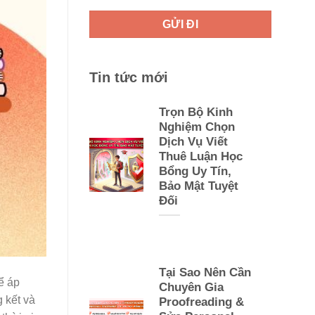
Tin tức mới
Trọn Bộ Kinh
Nghiệm Chọn
Dịch Vụ Viết
Thuê Luận Học
Bổng Uy Tín,
Bảo Mật Tuyệt
Đối
Tại Sao Nên Cần
ể áp
Chuyên Gia
g kết và
Proofreading &