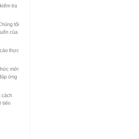
kiểm tra
Chúng tôi
muốn của
 cáo thực
 thức mới
 đáp ứng
t cách
 tiến