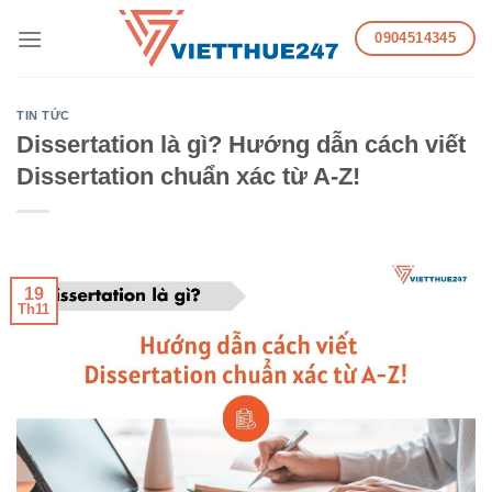
Skip
0904514345
to
content
TIN TỨC
Dissertation là gì? Hướng dẫn cách viết
Dissertation chuẩn xác từ A-Z!
19
Th11