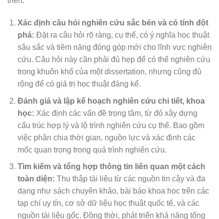
triển:
Xác định câu hỏi nghiên cứu sắc bén và có tính đột
phá:
Đặt ra câu hỏi rõ ràng, cụ thể, có ý nghĩa học thuật
sâu sắc và tiềm năng đóng góp mới cho lĩnh vực nghiên
cứu. Câu hỏi này cần phải đủ hẹp để có thể nghiên cứu
trong khuôn khổ của một dissertation, nhưng cũng đủ
rộng để có giá trị học thuật đáng kể.
Đánh giá và lập kế hoạch nghiên cứu chi tiết, khoa
học:
Xác định các vấn đề trọng tâm, từ đó xây dựng
cấu trúc hợp lý và lộ trình nghiên cứu cụ thể. Bao gồm
việc phân chia thời gian, nguồn lực và xác định các
mốc quan trọng trong quá trình nghiên cứu.
Tìm kiếm và tổng hợp thông tin liên quan một cách
toàn diện:
Thu thập tài liệu từ các nguồn tin cậy và đa
dạng như sách chuyên khảo, bài báo khoa học trên các
tạp chí uy tín, cơ sở dữ liệu học thuật quốc tế, và các
nguồn tài liệu gốc. Đồng thời, phát triển khả năng tổng