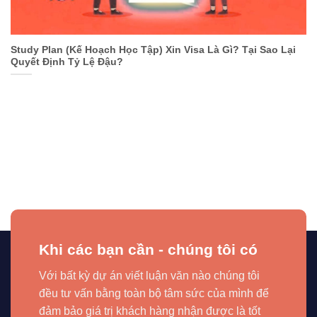
Study Plan (Kế Hoạch Học Tập) Xin Visa Là Gì? Tại Sao Lại
Quyết Định Tỷ Lệ Đậu?
Khi các bạn cần - chúng tôi có
Với bất kỳ dự án viết luận văn nào chúng tôi
đều tư vấn bằng toàn bộ tâm sức của mình để
đảm bảo giá trị khách hàng nhận được là tốt