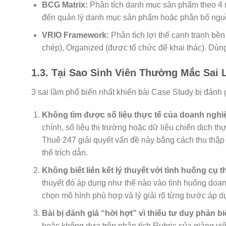
BCG Matrix:
Phân tích danh mục sản phẩm theo 4 n
đến quản lý danh mục sản phẩm hoặc phân bổ ngu
VRIO Framework:
Phân tích lợi thế cạnh tranh bền 
chép), Organized (được tổ chức để khai thác). Dùng
1.3. Tại Sao Sinh Viên Thường Mắc Sai
3 sai lầm phổ biến nhất khiến bài Case Study bị đánh g
Không tìm được số liệu thực tế của doanh nghi
chính, số liệu thị trường hoặc dữ liệu chiến dịch th
Thuê 247 giải quyết vấn đề này bằng cách thu thập 
thể trích dẫn.
Không biết liên kết lý thuyết với tình huống cụ t
thuyết đó áp dụng như thế nào vào tình huống doan
chọn mô hình phù hợp và lý giải rõ từng bước áp dụ
Bài bị đánh giá “hời hợt” vì thiếu tư duy phản bi
hoặc không dựa trên phân tích Rubric của giảng viê