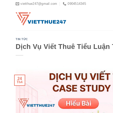
Skip
vietthue247@gmail.com
0904514345
to
content
TIN TỨC
Dịch Vụ Viết Thuê Tiểu Luận
24
Th4