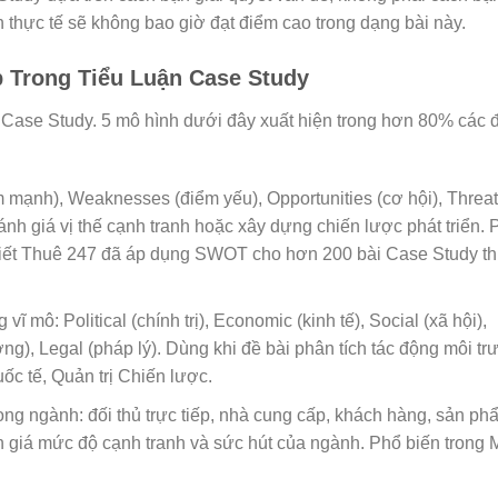
ch thực tế sẽ không bao giờ đạt điểm cao trong dạng bài này.
 Trong Tiểu Luận Case Study
 Case Study. 5 mô hình dưới đây xuất hiện trong hơn 80% các đ
m mạnh), Weaknesses (điểm yếu), Opportunities (cơ hội), Threat
nh giá vị thế cạnh tranh hoặc xây dựng chiến lược phát triển. 
 Viết Thuê 247 đã áp dụng SWOT cho hơn 200 bài Case Study t
vĩ mô: Political (chính trị), Economic (kinh tế), Social (xã hội),
ng), Legal (pháp lý). Dùng khi đề bài phân tích tác động môi tr
ốc tế, Quản trị Chiến lược.
ong ngành: đối thủ trực tiếp, nhà cung cấp, khách hàng, sản ph
h giá mức độ cạnh tranh và sức hút của ngành. Phổ biến trong 