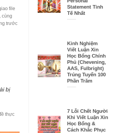
Personal
Statement Tinh
iao file
Tế Nhất
, cùng
ứng trước
Kinh Nghiệm
Viết Luận Xin
Học Bổng Chính
Phủ (Chevening,
AAS, Fulbright)
Trúng Tuyển 100
Phần Trăm
i bị
7 Lỗi Chết Người
đề thực
Khi Viết Luận Xin
Học Bổng &
Cách Khắc Phục