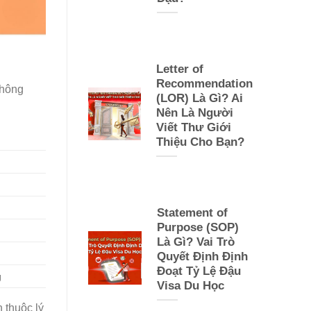
Letter of
Recommendation
thông
(LOR) Là Gì? Ai
Nên Là Người
Viết Thư Giới
Thiệu Cho Bạn?
Statement of
Purpose (SOP)
Là Gì? Vai Trò
Quyết Định Định
Đoạt Tỷ Lệ Đậu
g
Visa Du Học
 thuộc lý