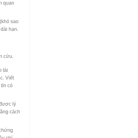
ên quan
 (khó sao
 dài hạn.
ên cứu.
 tài
c. Viết
tín có
 được lý
bằng cách
 chứng
êu chí