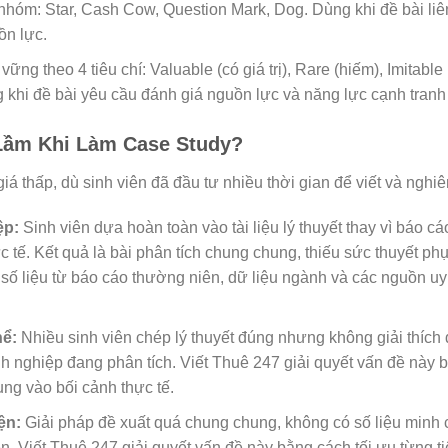
hóm: Star, Cash Cow, Question Mark, Dog. Dùng khi đề bài li
ồn lực.
vững theo 4 tiêu chí: Valuable (có giá trị), Rare (hiếm), Imitable
 khi đề bài yêu cầu đánh giá nguồn lực và năng lực cạnh tranh
 Lầm Khi Làm Case Study?
iá thấp, dù sinh viên đã đầu tư nhiều thời gian để viết và nghi
ệp:
Sinh viên dựa hoàn toàn vào tài liệu lý thuyết thay vì báo cáo
ực tế. Kết quả là bài phân tích chung chung, thiếu sức thuyết phụ
số liệu từ báo cáo thường niên, dữ liệu ngành và các nguồn uy 
hể:
Nhiều sinh viên chép lý thuyết đúng nhưng không giải thích
h nghiệp đang phân tích. Viết Thuê 247 giải quyết vấn đề này 
ng vào bối cảnh thực tế.
ện:
Giải pháp đề xuất quá chung chung, không có số liệu minh
n. Viết Thuê 247 giải quyết vấn đề này bằng cách tối ưu từng ti