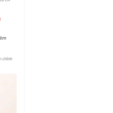
m
kèm
n chỉnh