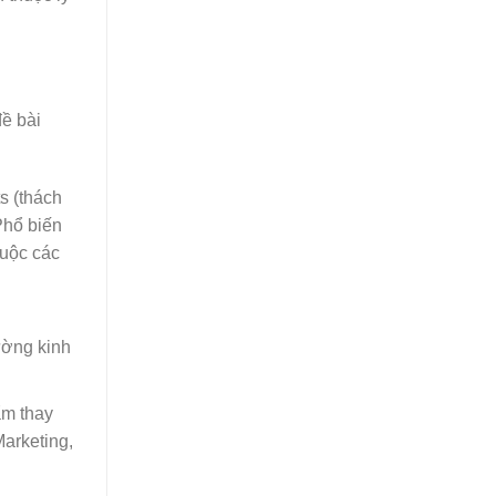
ề bài
s (thách
Phổ biến
huộc các
ường kinh
ẩm thay
Marketing,