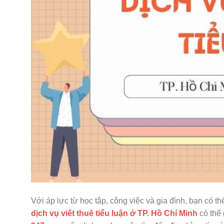
Với áp lực từ học tập, công việc và gia đình, bạn có t
dịch vụ viết thuê tiểu luận ở TP. Hồ Chí Minh
có thể