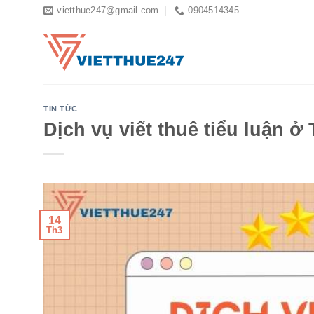
Skip
vietthue247@gmail.com
0904514345
to
content
TIN TỨC
Dịch vụ viết thuê tiểu luận ở
14
Th3