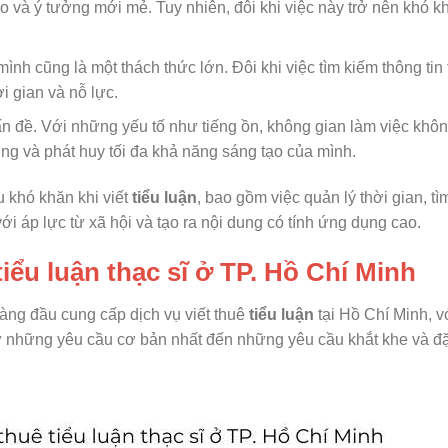
o và ý tưởng mới mẻ. Tuy nhiên, đôi khi việc này trở nên khó k
ình cũng là một thách thức lớn. Đôi khi việc tìm kiếm thông tin
i gian và nỗ lực.
ấn đề. Với những yếu tố như tiếng ồn, không gian làm việc khô
rung và phát huy tối đa khả năng sáng tạo của mình.
 khó khăn khi viết
tiểu luận
, bao gồm việc quản lý thời gian, t
ới áp lực từ xã hội và tạo ra nội dung có tính ứng dụng cao.
tiểu luận thạc sĩ ở TP. Hồ Chí Minh
àng đầu cung cấp dịch vụ viết thuê
tiểu luận
tại Hồ Chí Minh, 
ừ những yêu cầu cơ bản nhất đến những yêu cầu khắt khe và đặ