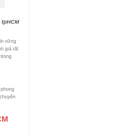
i tpHCM
ín vững
 giá rất
trong
m phong
 chuyên
HCM