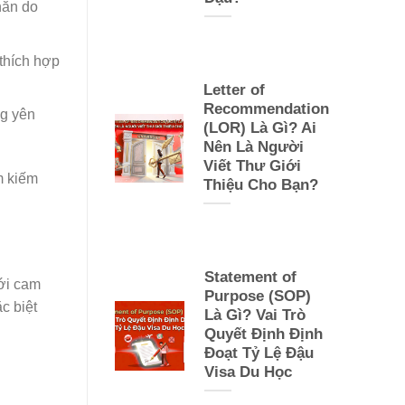
hăn do
 thích hợp
Letter of
Recommendation
ng yên
(LOR) Là Gì? Ai
Nên Là Người
Viết Thư Giới
ìm kiếm
Thiệu Cho Bạn?
Statement of
với cam
Purpose (SOP)
c biệt
Là Gì? Vai Trò
Quyết Định Định
Đoạt Tỷ Lệ Đậu
Visa Du Học