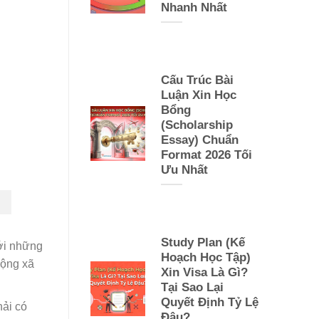
Nhanh Nhất
Cấu Trúc Bài
Luận Xin Học
Bổng
(Scholarship
Essay) Chuẩn
Format 2026 Tối
Ưu Nhất
Study Plan (Kế
với những
Hoạch Học Tập)
động xã
Xin Visa Là Gì?
Tại Sao Lại
Quyết Định Tỷ Lệ
hải có
Đậu?