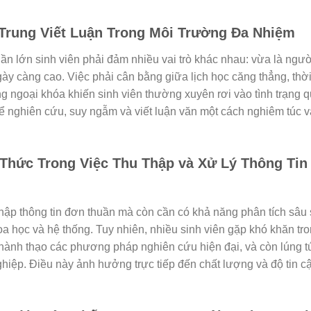
 Trung Viết Luận Trong Môi Trường Đa Nhiệm
phần lớn sinh viên phải đảm nhiều vai trò khác nhau: vừa là ngườ
ngày càng cao. Việc phải cân bằng giữa lịch học căng thẳng, thờ
g ngoại khóa khiến sinh viên thường xuyên rơi vào tình trạng qu
 để nghiên cứu, suy ngẫm và viết luận văn một cách nghiêm túc 
 Thức Trong Việc Thu Thập và Xử Lý Thông Tin
 thập thông tin đơn thuần mà còn cần có khả năng phân tích sâu 
a học và hệ thống. Tuy nhiên, nhiều sinh viên gặp khó khăn tro
a thành thạo các phương pháp nghiên cứu hiện đại, và còn lúng t
ghiệp. Điều này ảnh hưởng trực tiếp đến chất lượng và độ tin c