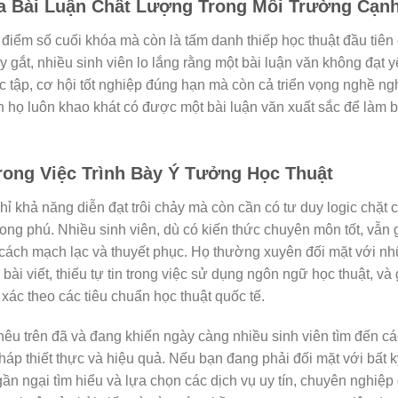
Ra Bài Luận Chất Lượng Trong Môi Trường Cạn
điểm số cuối khóa mà còn là tấm danh thiếp học thuật đầu tiên
 gắt, nhiều sinh viên lo lắng rằng một bài luận văn không đạt 
 tập, cơ hội tốt nghiệp đúng hạn mà còn cả triển vọng nghề ng
iến họ luôn khao khát có được một bài luận văn xuất sắc để làm
rong Việc Trình Bày Ý Tưởng Học Thuật
ỉ khả năng diễn đạt trôi chảy mà còn cần có tư duy logic chặt 
ong phú. Nhiều sinh viên, dù có kiến thức chuyên môn tốt, vẫn
 cách mạch lạc và thuyết phục. Họ thường xuyên đối mặt với n
bài viết, thiếu tự tin trong việc sử dụng ngôn ngữ học thuật, và
 xác theo các tiêu chuẩn học thuật quốc tế.
êu trên đã và đang khiến ngày càng nhiều sinh viên tìm đến c
áp thiết thực và hiệu quả. Nếu bạn đang phải đối mặt với bất 
ần ngại tìm hiểu và lựa chọn các dịch vụ uy tín, chuyên nghiệ