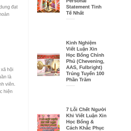
Personal
Statement Tinh
 dung đạt
Tế Nhất
 hoàn
Kinh Nghiệm
Viết Luận Xin
Học Bổng Chính
Phủ (Chevening,
AAS, Fulbright)
 xã hội
Trúng Tuyển 100
uần là
Phần Trăm
nh viên.
c hiện
7 Lỗi Chết Người
Khi Viết Luận Xin
Học Bổng &
Cách Khắc Phục