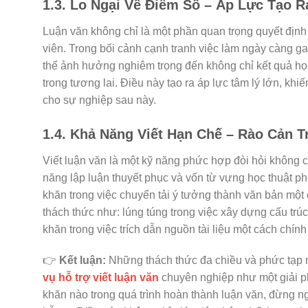
1.3. Lo Ngại Về Điểm Số – Áp Lực Tạo 
Luận văn không chỉ là một phần quan trọng quyết định 
viên. Trong bối cảnh cạnh tranh việc làm ngày càng gay
thể ảnh hưởng nghiêm trọng đến không chỉ kết quả học
trong tương lai. Điều này tạo ra áp lực tâm lý lớn, kh
cho sự nghiệp sau này.
1.4. Khả Năng Viết Hạn Chế – Rào Cản T
Viết luận văn là một kỹ năng phức hợp đòi hỏi không ch
năng lập luận thuyết phục và vốn từ vựng học thuật ph
khăn trong việc chuyển tải ý tưởng thành văn bản một
thách thức như: lúng túng trong việc xây dựng cấu trúc 
khăn trong việc trích dẫn nguồn tài liệu một cách chính
👉
Kết luận:
Những thách thức đa chiều và phức tạp n
vụ hỗ trợ viết luận văn
chuyên nghiệp như một giải ph
khăn nào trong quá trình hoàn thành luận văn, đừng ng