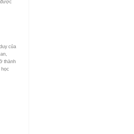
t được
 duy của
ian,
rở thành
g học