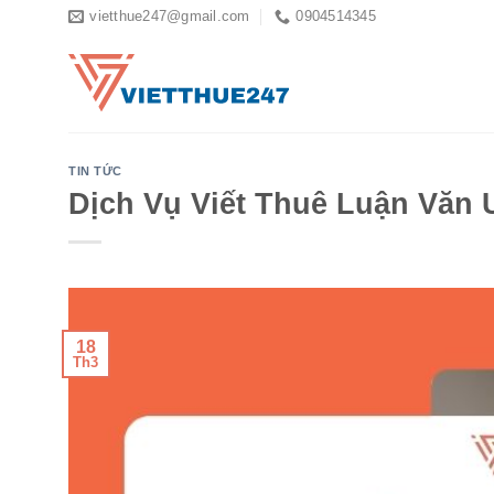
Skip
vietthue247@gmail.com
0904514345
to
content
TIN TỨC
Dịch Vụ Viết Thuê Luận Văn 
18
Th3