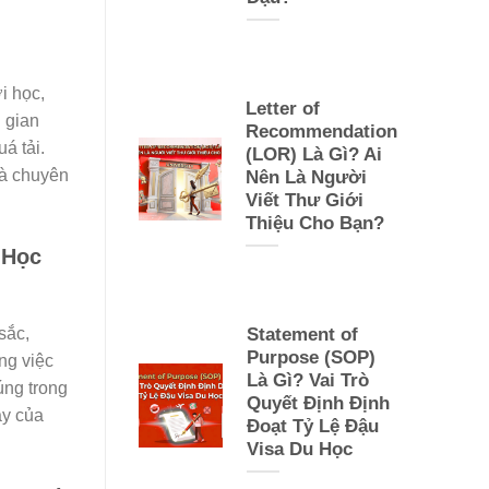
i học,
Letter of
i gian
Recommendation
á tải.
(LOR) Là Gì? Ai
và chuyên
Nên Là Người
Viết Thư Giới
Thiệu Cho Bạn?
 Học
Statement of
sắc,
Purpose (SOP)
ng việc
Là Gì? Vai Trò
úng trong
Quyết Định Định
ậy của
Đoạt Tỷ Lệ Đậu
Visa Du Học