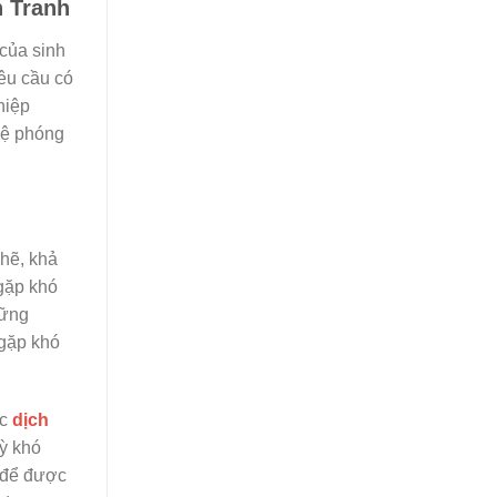
h Tranh
 của sinh
yêu cầu có
hiệp
 bệ phóng
chẽ, khả
 gặp khó
hững
 gặp khó
ác
dịch
kỳ khó
p để được