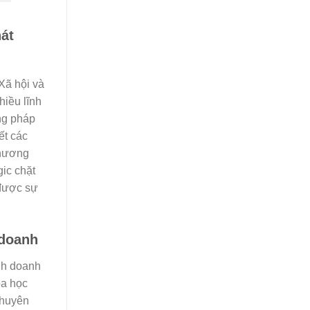
hát
Xã hội và
hiều lĩnh
ơng pháp
ết các
phương
gic chặt
 được sự
 doanh
ính doanh
oa học
chuyên