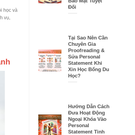
Bảo Mật Tuyệt
Đối
i học và
h vụ,
Tại Sao Nên Cần
Chuyên Gia
Proofreading &
Sửa Personal
ành
Statement Khi
Xin Học Bổng Du
Học?
Hướng Dẫn Cách
Đưa Hoạt Động
Ngoại Khóa Vào
Personal
Statement Tinh