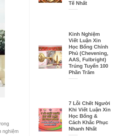
Tế Nhất
Kinh Nghiệm
Viết Luận Xin
Học Bổng Chính
Phủ (Chevening,
AAS, Fulbright)
Trúng Tuyển 100
Phần Trăm
7 Lỗi Chết Người
Khi Viết Luận Xin
Học Bổng &
Cách Khắc Phục
trong
Nhanh Nhất
nh nghiệm