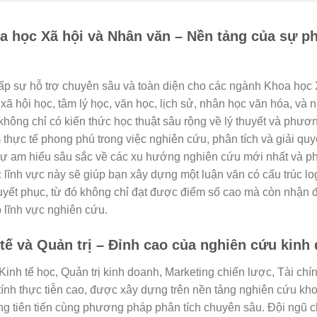
oa học Xã hội và Nhân văn – Nền tảng của sự p
 cấp sự hỗ trợ chuyên sâu và toàn diện cho các ngành Khoa học 
hội học, tâm lý học, văn học, lịch sử, nhân học văn hóa, và n
không chỉ có kiến thức học thuật sâu rộng về lý thuyết và phư
hực tế phong phú trong việc nghiên cứu, phân tích và giải quy
i sự am hiểu sâu sắc về các xu hướng nghiên cứu mới nhất và 
ác lĩnh vực này sẽ giúp bạn xây dựng một luận văn có cấu trúc lo
 thuyết phục, từ đó không chỉ đạt được điểm số cao mà còn nhận
 lĩnh vực nghiên cứu.
 tế và Quản trị – Đỉnh cao của nghiên cứu kinh
Kinh tế học, Quản trị kinh doanh, Marketing chiến lược, Tài ch
 tính thực tiễn cao, được xây dựng trên nền tảng nghiên cứu kh
ng tiên tiến cùng phương pháp phân tích chuyên sâu. Đội ngũ 