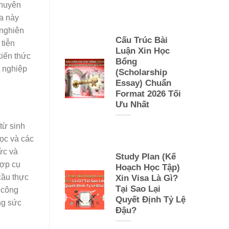
chuyên
ia này
 nghiên
Cấu Trúc Bài
tiễn
Luận Xin Học
kiến thức
Bổng
ự nghiệp
(Scholarship
Essay) Chuẩn
Format 2026 Tối
Ưu Nhất
từ sinh
học và các
ức và
Study Plan (Kế
hợp cụ
Hoạch Học Tập)
cầu thực
Xin Visa Là Gì?
Tại Sao Lại
 công
Quyết Định Tỷ Lệ
ng sức
Đậu?