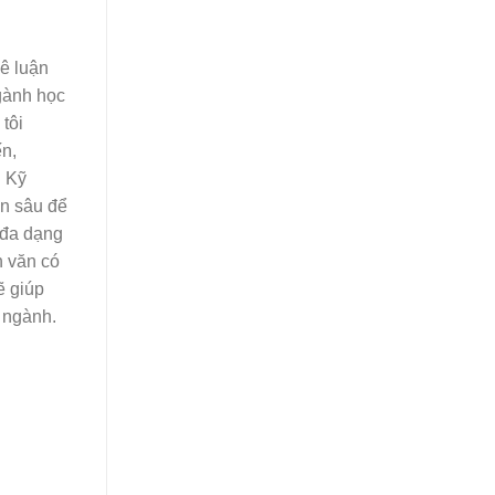
ê luận
gành học
 tôi
ến,
h Kỹ
ên sâu để
 đa dạng
n văn có
ẽ giúp
 ngành.