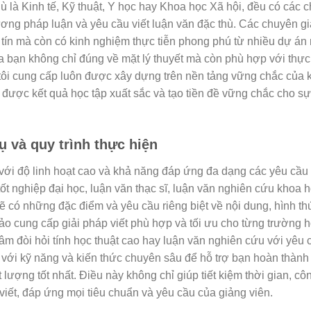
ù là Kinh tế, Kỹ thuật, Y học hay Khoa học Xã hội, đều có các 
ơng pháp luận và yêu cầu viết luận văn đặc thù. Các chuyên g
 tín mà còn có kinh nghiệm thực tiễn phong phú từ nhiều dự án
a bạn không chỉ đúng về mặt lý thuyết mà còn phù hợp với thực 
tôi cung cấp luôn được xây dựng trên nền tảng vững chắc của 
 được kết quả học tập xuất sắc và tạo tiền đề vững chắc cho s
vụ và quy trình thực hiện
 với độ linh hoạt cao và khả năng đáp ứng đa dạng các yêu cầu 
ốt nghiệp đại học, luận văn thạc sĩ, luận văn nghiên cứu khoa 
sẽ có những đặc điểm và yêu cầu riêng biệt về nội dung, hình th
o cung cấp giải pháp viết phù hợp và tối ưu cho từng trường 
âm đòi hỏi tính học thuật cao hay luận văn nghiên cứu với yêu 
 với kỹ năng và kiến thức chuyên sâu để hỗ trợ bạn hoàn thành
lượng tốt nhất. Điều này không chỉ giúp tiết kiệm thời gian, cô
iết, đáp ứng mọi tiêu chuẩn và yêu cầu của giảng viên.