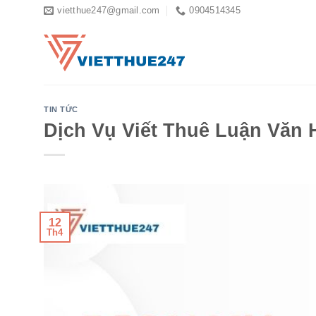
Skip
vietthue247@gmail.com
0904514345
to
content
TIN TỨC
Dịch Vụ Viết Thuê Luận Văn 
12
Th4