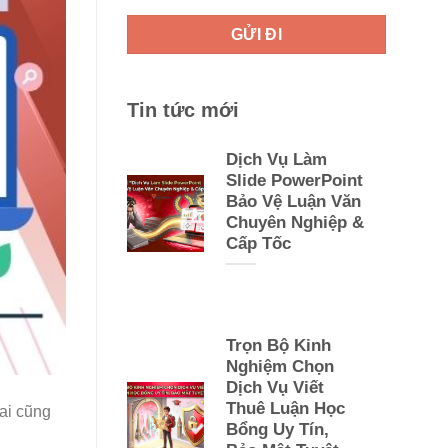
Tin tức mới
Dịch Vụ Làm
Slide PowerPoint
Bảo Vệ Luận Văn
Chuyên Nghiệp &
Cấp Tốc
Trọn Bộ Kinh
Nghiệm Chọn
Dịch Vụ Viết
Thuê Luận Học
 ai cũng
Bổng Uy Tín,