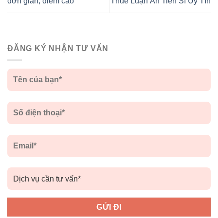
đơn giản, điểm cao
Thuê Luận Án Tiến Sĩ Uy Tín
ĐĂNG KÝ NHẬN TƯ VẤN