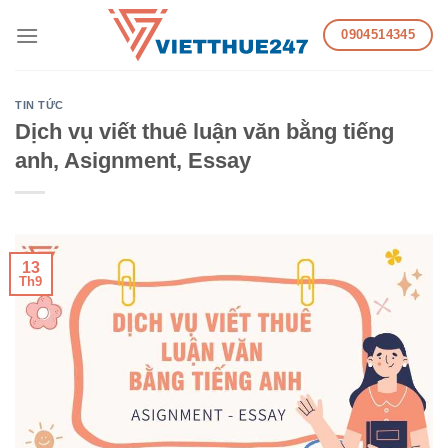
Skip
0904514345
to
content
TIN TỨC
Dịch vụ viết thuê luận văn bằng tiếng
anh, Asignment, Essay
13
Th9