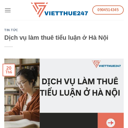
Skip
0904514345
to
content
TIN TỨC
Dịch vụ làm thuê tiểu luận ở Hà Nội
20
Th6