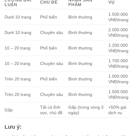
LƯỢNG BÀI
NHẬN SẢN
CHỦ ĐỀ
VỤ
LUẬN
PHẨM
1.500.000
Dưới 10 trang
Phổ biến
Bình thường
VNĐ/trang
2.000.000
Dưới 10 trang
Chuyên sâu
Bình thường
VNĐ/trang
1.200.000
10 – 20 trang
Phổ biến
Bình thường
VNĐ/trang
1.700.000
10 – 20 trang
Chuyên sâu
Bình thường
VNĐ/trang
1.000.000
Trên 20 trang
Phổ biến
Bình thường
VNĐ/trang
1.500.000
Trên 20 trang
Chuyên sâu
Bình thường
VNĐ/trang
Tất cả lĩnh
Gấp (trong vòng 3
+50% giá
Gấp
vực, chủ đề
ngày)
dịch vụ
Lưu ý: