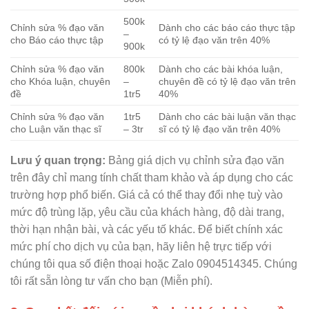
500k
Chỉnh sửa % đạo văn
Dành cho các báo cáo thực tập
–
cho Báo cáo thực tập
có tỷ lệ đạo văn trên 40%
900k
Chỉnh sửa % đạo văn
800k
Dành cho các bài khóa luận,
cho Khóa luận, chuyên
–
chuyên đề có tỷ lệ đạo văn trên
đề
1tr5
40%
Chỉnh sửa % đạo văn
1tr5
Dành cho các bài luận văn thạc
cho Luận văn thạc sĩ
– 3tr
sĩ có tỷ lệ đạo văn trên 40%
Lưu ý quan trọng:
Bảng giá dịch vụ chỉnh sửa đạo văn
trên đây chỉ mang tính chất tham khảo và áp dụng cho các
trường hợp phổ biến. Giá cả có thể thay đổi nhẹ tuỳ vào
mức độ trùng lặp, yêu cầu của khách hàng, độ dài trang,
thời hạn nhận bài, và các yếu tố khác. Để biết chính xác
mức phí cho dịch vụ của bạn, hãy liên hệ trực tiếp với
chúng tôi qua số điện thoại hoặc Zalo 0904514345. Chúng
tôi rất sẵn lòng tư vấn cho bạn (Miễn phí).