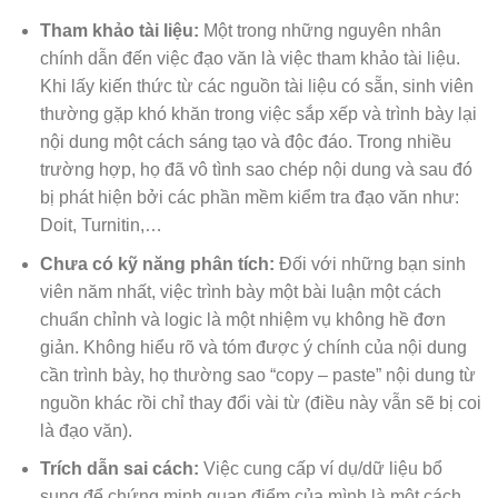
Tham khảo tài liệu:
Một trong những nguyên nhân
chính dẫn đến việc đạo văn là việc tham khảo tài liệu.
Khi lấy kiến thức từ các nguồn tài liệu có sẵn, sinh viên
thường gặp khó khăn trong việc sắp xếp và trình bày lại
nội dung một cách sáng tạo và độc đáo. Trong nhiều
trường hợp, họ đã vô tình sao chép nội dung và sau đó
bị phát hiện bởi các phần mềm kiểm tra đạo văn như:
Doit, Turnitin,…
Chưa có kỹ năng phân tích:
Đối với những bạn sinh
viên năm nhất, việc trình bày một bài luận một cách
chuẩn chỉnh và logic là một nhiệm vụ không hề đơn
giản. Không hiểu rõ và tóm được ý chính của nội dung
cần trình bày, họ thường sao “copy – paste” nội dung từ
nguồn khác rồi chỉ thay đổi vài từ (điều này vẫn sẽ bị coi
là đạo văn).
Trích dẫn sai cách:
Việc cung cấp ví dụ/dữ liệu bổ
sung để chứng minh quan điểm của mình là một cách