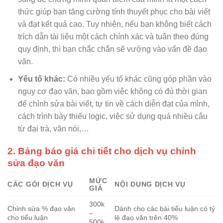
thức giúp bạn tăng cường tính thuyết phục cho bài viết
và đạt kết quả cao. Tuy nhiên, nếu bạn không biết cách
trích dẫn tài liệu một cách chính xác và tuân theo đúng
quy định, thì bạn chắc chắn sẽ vướng vào vấn đề đạo
văn.
Yếu tố khác:
Có nhiều yếu tố khác cũng góp phần vào
nguy cơ đạo văn, bao gồm việc không có đủ thời gian
để chỉnh sửa bài viết, tự tin về cách diễn đạt của mình,
cách trình bày thiếu logic, việc sử dụng quá nhiều câu
từ đại trà, văn nói,…
2. Bảng báo giá chi tiết cho dịch vụ chỉnh
sửa đạo văn
MỨC
CÁC GÓI DỊCH VỤ
NỘI DUNG DỊCH VỤ
GIÁ
300k
Chỉnh sửa % đạo văn
Dành cho các bài tiểu luận có tỷ
–
cho tiểu luận
lệ đạo văn trên 40%
500k