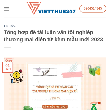
Skip
0904514345
to
content
TIN TỨC
Tổng hợp đề tài luận văn tốt nghiệp
thương mại điện tử kèm mẫu mới 2023
01
Th11