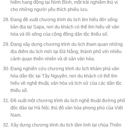
hiểm hang động tại Ninh Bình, một trải nghiệm thú vị
cho những người yêu thích phiêu lưu.
Đang đề xuất chương trình du lịch tìm hiểu đời sống
bản địa tại Sapa, nơi du khách có thể tìm hiểu về văn
hóa và lối sống của cộng đồng dân tộc thiểu số.
Đang xây dựng chương trình du lịch tham quan những
địa điểm du lịch mới tại Đà Nẵng, thành phố với nhiều
cảnh quan thiên nhiên và di sản văn hóa.
Đang nghiên cứu chương trình du lịch khám phá văn
hóa dân tộc tại Tây Nguyên, nơi du khách có thể tìm
hiểu về nghệ thuật, văn hóa và lịch sử của các dân tộc
thiểu số.
Đề xuất một chương trình du lịch nghệ thuật đường phố
độc đáo tại Hà Nội, thủ đô văn hóa phong phú của Việt
Nam.
Xây dựng chương trình du lịch tâm linh tại chùa Thiên