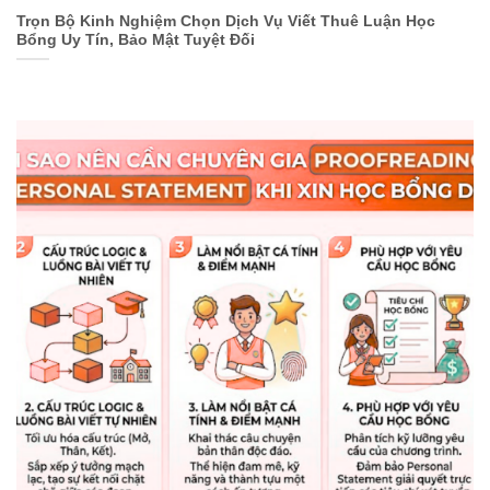
Trọn Bộ Kinh Nghiệm Chọn Dịch Vụ Viết Thuê Luận Học
Bổng Uy Tín, Bảo Mật Tuyệt Đối