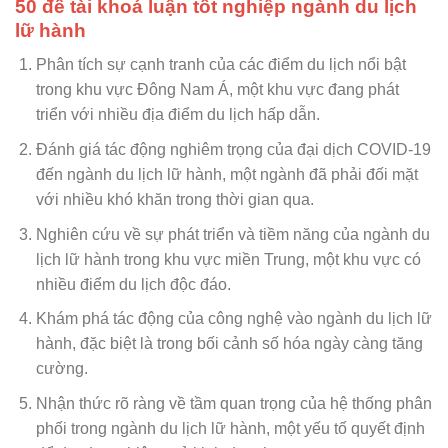
50 đề tài khoá luận tốt nghiệp ngành du lịch
lữ hành
Phân tích sự cạnh tranh của các điểm du lịch nổi bật
trong khu vực Đông Nam Á, một khu vực đang phát
triển với nhiều địa điểm du lịch hấp dẫn.
Đánh giá tác động nghiêm trọng của đại dịch COVID-19
đến ngành du lịch lữ hành, một ngành đã phải đối mặt
với nhiều khó khăn trong thời gian qua.
Nghiên cứu về sự phát triển và tiềm năng của ngành du
lịch lữ hành trong khu vực miền Trung, một khu vực có
nhiều điểm du lịch độc đáo.
Khám phá tác động của công nghệ vào ngành du lịch lữ
hành, đặc biệt là trong bối cảnh số hóa ngày càng tăng
cường.
Nhận thức rõ ràng về tầm quan trọng của hệ thống phân
phối trong ngành du lịch lữ hành, một yếu tố quyết định