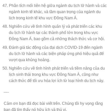
Phân tích mối liên hệ giữa ngành du lịch lữ hành và các
ngành kinh tế khác, và tầm quan trọng của ngành du
lịch trong kinh tế khu vực Đông Nam Á.
Nghiên cứu về tình hình quản lý và phát triển các khu
du lịch lữ hành tại các thành phố lớn trong khu vực
Đông Nam Á, bao gồm cả những thách thức và cơ hội.
Đánh giá tác động của đại dịch COVID-19 đến ngành
du lịch lữ hành và các biện pháp ứng phó hiệu quả để
vượt qua khủng hoảng.
Nghiên cứu về tình hình phát triển và tiềm năng của du
lịch sinh thái trong khu vực Đông Nam Á, cũng như
cách thức để tối ưu hóa lợi ích từ loại hình du lịch này.
—-
Cảm ơn bạn đã đọc bài viết trên. Chúng tôi hy vọng rằng
bạn đã tìm thấy nó hữu ích và thú vị.