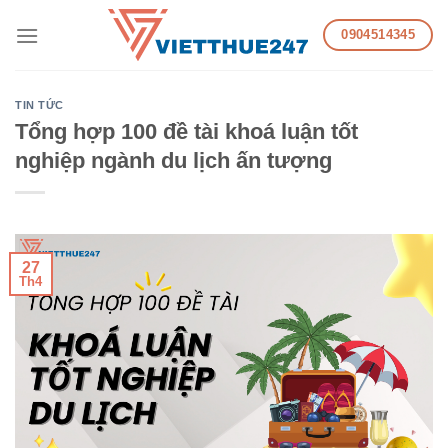
Skip
0904514345
to
content
TIN TỨC
Tổng hợp 100 đề tài khoá luận tốt
nghiệp ngành du lịch ấn tượng
27
Th4