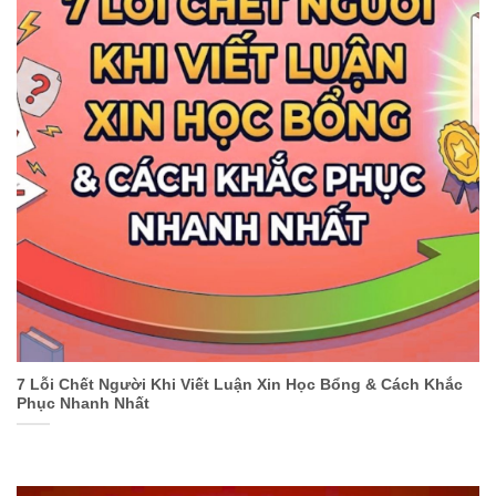
7 Lỗi Chết Người Khi Viết Luận Xin Học Bổng & Cách Khắc
Phục Nhanh Nhất