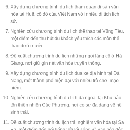
Xây dựng chương trình du lịch tham quan di sản văn
hóa tại Huế, cố đô của Việt Nam với nhiều di tích lịch
sử.
Nghiên cứu chương trình du lịch thể thao tại Vũng Tàu,
một điểm đến thu hút du khách yêu thích các môn thể
thao dưới nước.
Đề xuất chương trình du lịch những ngôi làng cổ ở Hà
Giang, nơi giữ gìn nét văn hóa truyền thống.
Xây dựng chương trình du lịch đua xe địa hình tại Đà
Nẵng, một thành phố hiện đại với nhiều trò chơi mạo
hiểm.
Nghiên cứu chương trình du lịch dã ngoại tại Khu bảo
tồn thiên nhiên Cúc Phương, nơi có sự đa dạng về hệ
sinh thái.
Đề xuất chương trình du lịch trải nghiệm văn hóa tại Sa
Pa, một điểm đến nổi tiếng với lối sống và văn hóa độc