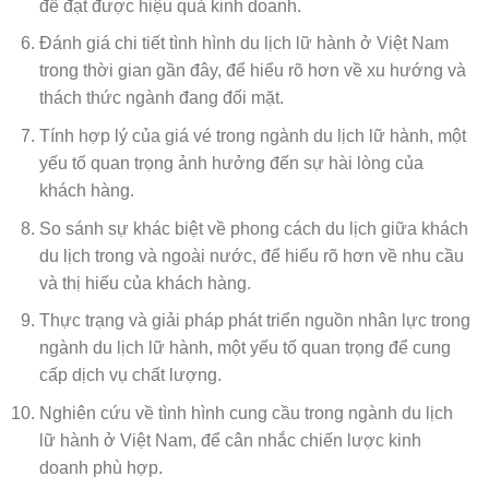
để đạt được hiệu quả kinh doanh.
Đánh giá chi tiết tình hình du lịch lữ hành ở Việt Nam
trong thời gian gần đây, để hiểu rõ hơn về xu hướng và
thách thức ngành đang đối mặt.
Tính hợp lý của giá vé trong ngành du lịch lữ hành, một
yếu tố quan trọng ảnh hưởng đến sự hài lòng của
khách hàng.
So sánh sự khác biệt về phong cách du lịch giữa khách
du lịch trong và ngoài nước, để hiểu rõ hơn về nhu cầu
và thị hiếu của khách hàng.
Thực trạng và giải pháp phát triển nguồn nhân lực trong
ngành du lịch lữ hành, một yếu tố quan trọng để cung
cấp dịch vụ chất lượng.
Nghiên cứu về tình hình cung cầu trong ngành du lịch
lữ hành ở Việt Nam, để cân nhắc chiến lược kinh
doanh phù hợp.