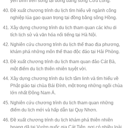
yên bình trên sông tại đồng bằng sông Cửu Long.
Đề xuất chương trình du lịch tìm hiểu về ngành công
nghiệp lúa gạo quan trọng tại đồng bằng sông Hồng.
Xây dựng chương trình du lịch tham quan các khu di
tích lịch sử và văn hóa nổi tiếng tại Hà Nội.
Nghiên cứu chương trình du lịch thể thao địa phương,
khám phá những môn thể thao độc đáo tại Hải Phòng.
Đề xuất chương trình du lịch tham quan đảo Cát Bà,
một điểm du lịch thiên nhiên tuyệt vời.
Xây dựng chương trình du lịch tâm linh và tìm hiểu về
Phật giáo tại chùa Bái Đính, một trong những ngôi chùa
lớn nhất Đông Nam Á.
Nghiên cứu chương trình du lịch tham quan những
điểm du lịch mới và hấp dẫn tại Quy Nhơn.
Đề xuất chương trình du lịch khám phá thiên nhiên
hoang dã tại Vườn quốc gia Cát Tiên, nơi có nhiều loài