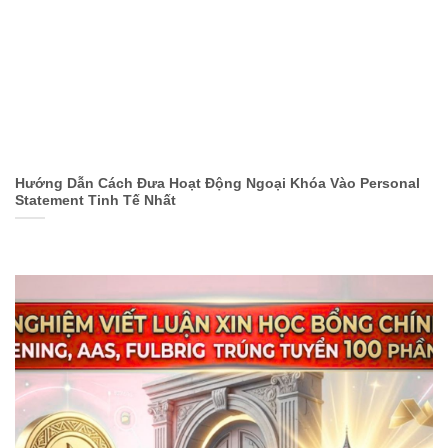
Hướng Dẫn Cách Đưa Hoạt Động Ngoại Khóa Vào Personal
Statement Tinh Tế Nhất