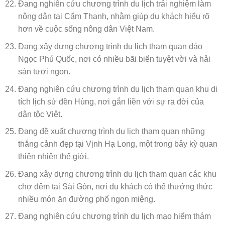
Đang nghiên cứu chương trình du lịch trải nghiệm làm
nông dân tại Cẩm Thanh, nhằm giúp du khách hiểu rõ
hơn về cuộc sống nông dân Việt Nam.
Đang xây dựng chương trình du lịch tham quan đảo
Ngọc Phú Quốc, nơi có nhiều bãi biển tuyệt vời và hải
sản tươi ngon.
Đang nghiên cứu chương trình du lịch tham quan khu di
tích lịch sử đền Hùng, nơi gắn liền với sự ra đời của
dân tộc Việt.
Đang đề xuất chương trình du lịch tham quan những
thắng cảnh đẹp tại Vịnh Hạ Long, một trong bảy kỳ quan
thiên nhiên thế giới.
Đang xây dựng chương trình du lịch tham quan các khu
chợ đêm tại Sài Gòn, nơi du khách có thể thưởng thức
nhiều món ăn đường phố ngon miệng.
Đang nghiên cứu chương trình du lịch mạo hiểm thám