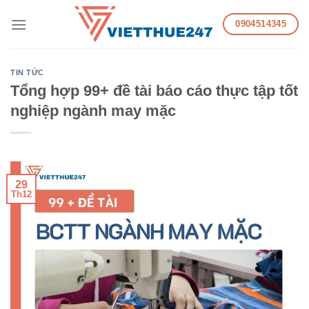
Skip
0904514345
to
content
TIN TỨC
Tổng hợp 99+ đề tài báo cáo thực tập tốt
nghiệp ngành may mặc
29
Th12