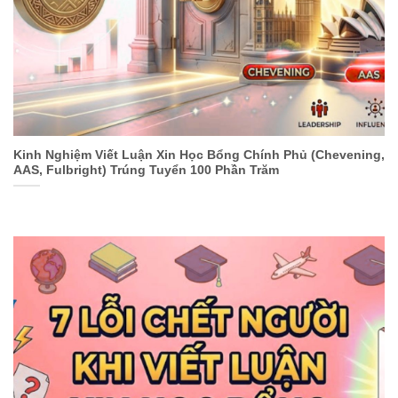
Kinh Nghiệm Viết Luận Xin Học Bổng Chính Phủ (Chevening,
AAS, Fulbright) Trúng Tuyển 100 Phần Trăm