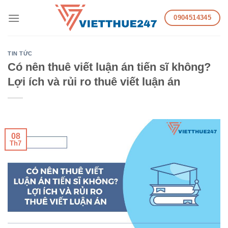
Skip
0904514345
to
content
TIN TỨC
Có nên thuê viết luận án tiến sĩ không?
Lợi ích và rủi ro thuê viết luận án
08
Th7