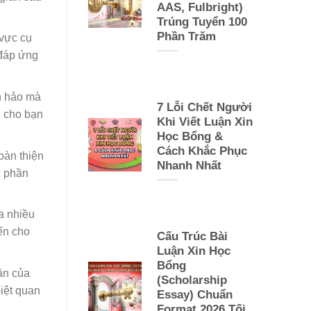
AAS, Fulbright)
Trúng Tuyển 100
Phần Trăm
 vực cụ
 đáp ứng
n hảo mà
7 Lỗi Chết Người
n cho bạn
Khi Viết Luận Xin
Học Bổng &
Cách Khắc Phục
oàn thiện
Nhanh Nhất
c phần
a nhiều
ến cho
Cấu Trúc Bài
Luận Xin Học
Bổng
ăn của
(Scholarship
iệt quan
Essay) Chuẩn
Format 2026 Tối