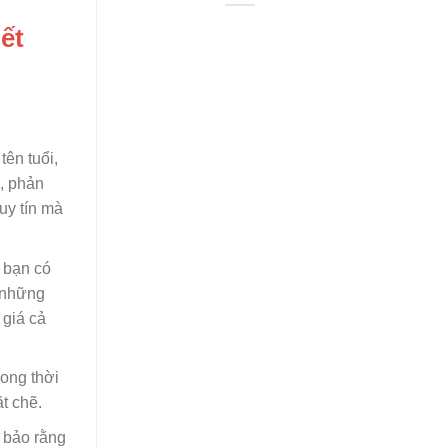
ết
tên tuổi,
á, phản
uy tín mà
 bạn có
ó những
 giá cả
rong thời
t chẽ.
m bảo rằng