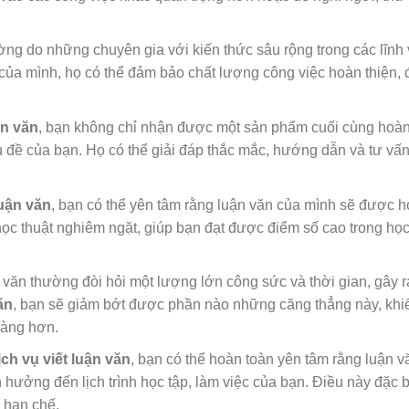
ờng do những chuyên gia với kiến thức sâu rộng trong các lĩnh
 của mình, họ có thể đảm bảo chất lượng công việc hoàn thiện,
ận văn
, bạn không chỉ nhận được một sản phẩm cuối cùng hoà
 đề của bạn. Họ có thể giải đáp thắc mắc, hướng dẫn và tư vấ
luận văn
, bạn có thể yên tâm rằng luận văn của mình sẽ được h
học thuật nghiêm ngặt, giúp bạn đạt được điểm số cao trong họ
 văn thường đòi hỏi một lượng lớn công sức và thời gian, gây r
ăn
, bạn sẽ giảm bớt được phần nào những căng thẳng này, khi
hàng hơn.
ịch vụ viết luận văn
, bạn có thể hoàn toàn yên tâm rằng luận v
ưởng đến lịch trình học tập, làm việc của bạn. Điều này đặc b
h hạn chế.