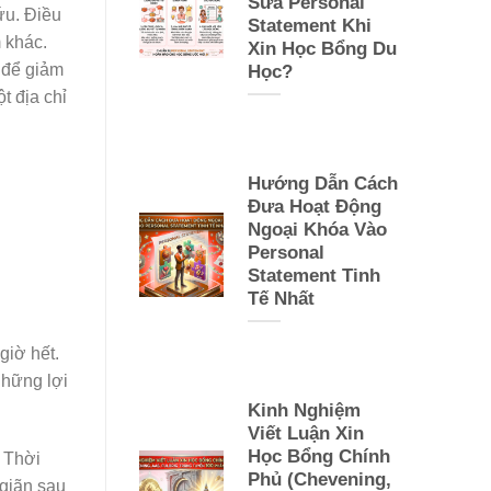
Sửa Personal
ứu. Điều
Statement Khi
m khác.
Xin Học Bổng Du
 để giảm
Học?
t địa chỉ
Hướng Dẫn Cách
Đưa Hoạt Động
Ngoại Khóa Vào
Personal
Statement Tinh
Tế Nhất
giờ hết.
những lợi
Kinh Nghiệm
Viết Luận Xin
Học Bổng Chính
. Thời
Phủ (Chevening,
 giãn sau