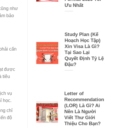
Ưu Nhất
 cũng như
đảm bảo
Study Plan (Kế
Hoạch Học Tập)
Xin Visa Là Gì?
 phải cẩn
Tại Sao Lại
Quyết Định Tỷ Lệ
Đậu?
đạt được
 tiêu
Letter of
ịch vụ
Recommendation
ỉ học.
(LOR) Là Gì? Ai
ông chỉ
Nên Là Người
Viết Thư Giới
iến độ
Thiệu Cho Bạn?