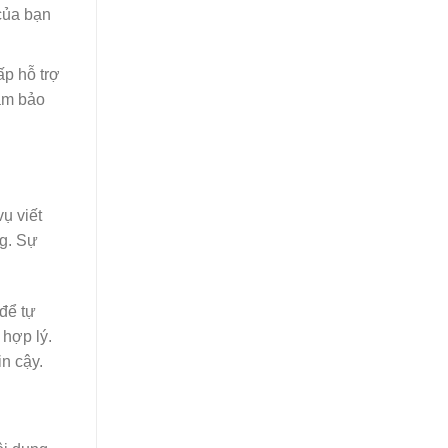
của bạn
ấp hỗ trợ
đảm bảo
ụ viết
g. Sự
để tự
 hợp lý.
in cậy.