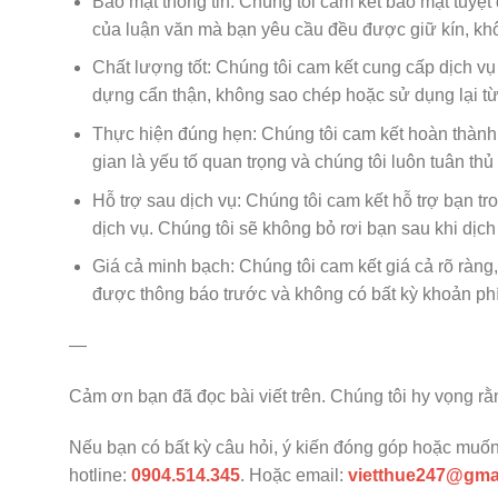
Bảo mật thông tin: Chúng tôi cam kết bảo mật tuyệt
của luận văn mà bạn yêu cầu đều được giữ kín, không
Chất lượng tốt: Chúng tôi cam kết cung cấp dịch vụ
dựng cẩn thận, không sao chép hoặc sử dụng lại từ
Thực hiện đúng hẹn: Chúng tôi cam kết hoàn thành v
gian là yếu tố quan trọng và chúng tôi luôn tuân thủ l
Hỗ trợ sau dịch vụ: Chúng tôi cam kết hỗ trợ bạn tr
dịch vụ. Chúng tôi sẽ không bỏ rơi bạn sau khi dịch
Giá cả minh bạch: Chúng tôi cam kết giá cả rõ ràng,
được thông báo trước và không có bất kỳ khoản phí
—
Cảm ơn bạn đã đọc bài viết trên. Chúng tôi hy vọng rằn
Nếu bạn có bất kỳ câu hỏi, ý kiến đóng góp hoặc muốn c
hotline:
0904.514.345
. Hoặc email:
vietthue247@gma