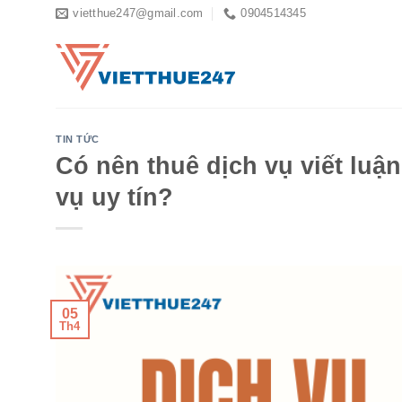
Skip
vietthue247@gmail.com
0904514345
to
content
TIN TỨC
Có nên thuê dịch vụ viết luậ
vụ uy tín?
05
Th4