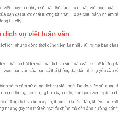
viết chuyên nghiệp sẽ tuân thủ các tiêu chuẩn viết học thuật,
của bạn đạt được chất lượng tốt nhất. Họ sẽ chịu trách nhiệm 
áng tin cậy.
 dịch vụ viết luận văn
 lợi ích, nhưng đồng thời cũng tiềm ẩn nhiều rủi ro mà bạn cần
ớn nhất là chất lượng của dịch vụ viết luận văn có thể không 
 việc luận văn của bạn có thể không đạt đến những yêu cầu và
hính sách cấm sử dụng dịch vụ viết thuê. Do đó, việc sử dụng d
 quả có thể nghiêm trọng hơn bạn nghĩ, bao gồm việc bị đình ch
hải những dịch vụ kém uy tín, thậm chí là lừa đảo, khiến bạn kh
ông những gây tổn thất về mặt tài chính mà còn ảnh hưởng đến t