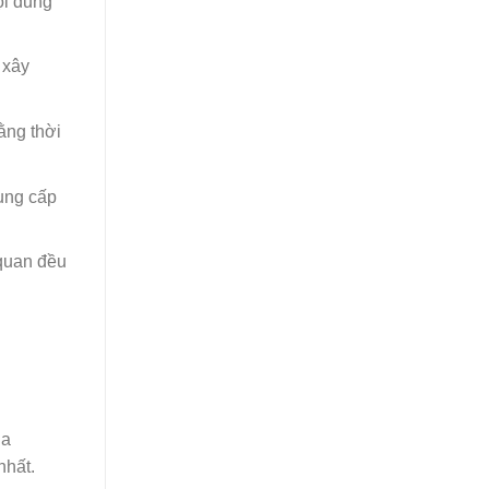
ội dung
 xây
ằng thời
cung cấp
 quan đều
ua
nhất.