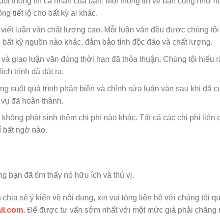
 đối thông tin cá nhân của bạn. Mọi thông tin về bạn cũng như n
 tiết lộ cho bất kỳ ai khác.
 viết luận văn chất lượng cao. Mỗi luận văn đều được chúng tôi
 bất kỳ nguồn nào khác, đảm bảo tính độc đáo và chất lượng.
à giao luận văn đúng thời hạn đã thỏa thuận. Chúng tôi hiểu r
ịch trình đã đặt ra.
ong suốt quá trình phản biện và chỉnh sửa luận văn sau khi đã 
 vụ đã hoàn thành.
 không phát sinh thêm chi phí nào khác. Tất cả các chi phí liên
 bất ngờ nào.
g bạn đã tìm thấy nó hữu ích và thú vị.
hia sẻ ý kiến về nội dung, xin vui lòng liên hệ với chúng tôi q
il.com.
Để được tư vấn sớm nhất với một mức giá phải chăng 