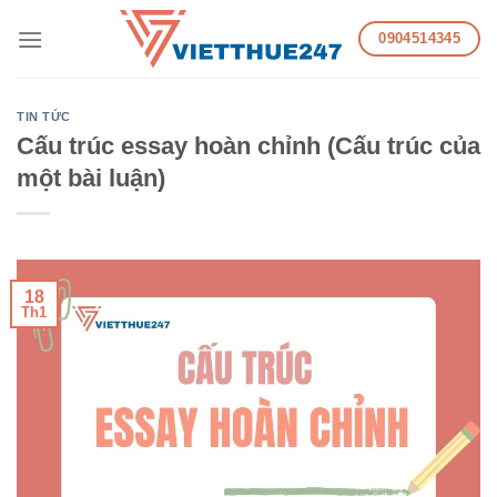
Skip
0904514345
to
content
TIN TỨC
Cấu trúc essay hoàn chỉnh (Cấu trúc của
một bài luận)
18
Th1