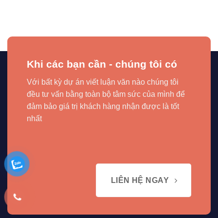
Khi các bạn cần - chúng tôi có
Với bất kỳ dự án viết luận văn nào chúng tôi
đều tư vấn bằng toàn bộ tâm sức của mình để
đảm bảo giá trị khách hàng nhận được là tốt
nhất
LIÊN HỆ NGAY