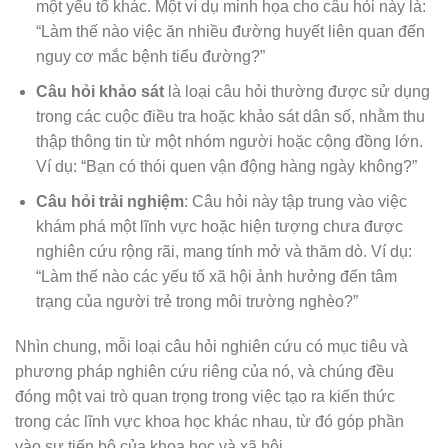
một yếu tố khác. Một ví dụ minh họa cho câu hỏi này là:
“Làm thế nào việc ăn nhiều đường huyết liên quan đến
nguy cơ mắc bệnh tiểu đường?”
Câu hỏi khảo sát
là loại câu hỏi thường được sử dụng
trong các cuộc điều tra hoặc khảo sát dân số, nhằm thu
thập thông tin từ một nhóm người hoặc cộng đồng lớn.
Ví dụ: “Bạn có thói quen vận động hàng ngày không?”
Câu hỏi trải nghiệm
: Câu hỏi này tập trung vào việc
khám phá một lĩnh vực hoặc hiện tượng chưa được
nghiên cứu rộng rãi, mang tính mở và thăm dò. Ví dụ:
“Làm thế nào các yếu tố xã hội ảnh hưởng đến tâm
trạng của người trẻ trong môi trường nghèo?”
Nhìn chung, mỗi loại câu hỏi nghiên cứu có mục tiêu và
phương pháp nghiên cứu riêng của nó, và chúng đều
đóng một vai trò quan trọng trong việc tạo ra kiến thức
trong các lĩnh vực khoa học khác nhau, từ đó góp phần
vào sự tiến bộ của khoa học và xã hội.