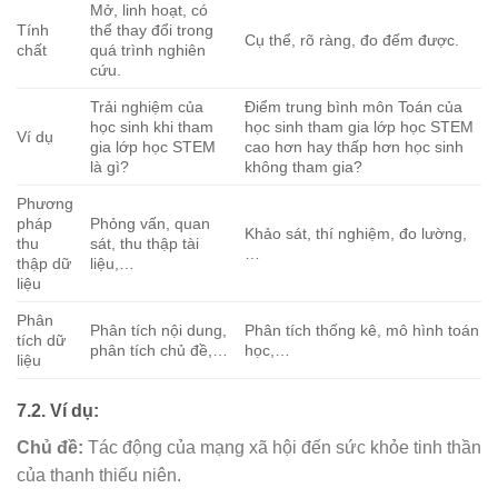
Mở, linh hoạt, có
Tính
thể thay đổi trong
Cụ thể, rõ ràng, đo đếm được.
chất
quá trình nghiên
cứu.
Trải nghiệm của
Điểm trung bình môn Toán của
học sinh khi tham
học sinh tham gia lớp học STEM
Ví dụ
gia lớp học STEM
cao hơn hay thấp hơn học sinh
là gì?
không tham gia?
Phương
pháp
Phỏng vấn, quan
Khảo sát, thí nghiệm, đo lường,
thu
sát, thu thập tài
…
thập dữ
liệu,…
liệu
Phân
Phân tích nội dung,
Phân tích thống kê, mô hình toán
tích dữ
phân tích chủ đề,…
học,…
liệu
7.2. Ví dụ:
Chủ đề:
Tác động của mạng xã hội đến sức khỏe tinh thần
của thanh thiếu niên.