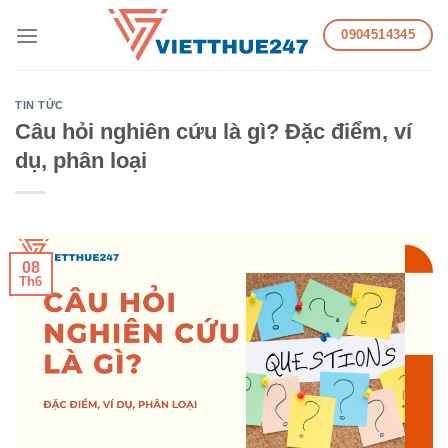
Skip
0904514345
to
content
TIN TỨC
Câu hỏi nghiên cứu là gì? Đặc điểm, ví
dụ, phân loại
08
Th6