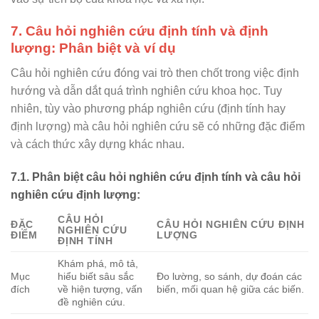
7. Câu hỏi nghiên cứu định tính và định
lượng: Phân biệt và ví dụ
Câu hỏi nghiên cứu đóng vai trò then chốt trong việc định
hướng và dẫn dắt quá trình nghiên cứu khoa học. Tuy
nhiên, tùy vào phương pháp nghiên cứu (định tính hay
định lượng) mà câu hỏi nghiên cứu sẽ có những đặc điểm
và cách thức xây dựng khác nhau.
7.1. Phân biệt câu hỏi nghiên cứu định tính và câu hỏi
nghiên cứu định lượng:
CÂU HỎI
ĐẶC
CÂU HỎI NGHIÊN CỨU ĐỊNH
NGHIÊN CỨU
ĐIỂM
LƯỢNG
ĐỊNH TÍNH
Khám phá, mô tả,
Mục
hiểu biết sâu sắc
Đo lường, so sánh, dự đoán các
đích
về hiện tượng, vấn
biến, mối quan hệ giữa các biến.
đề nghiên cứu.