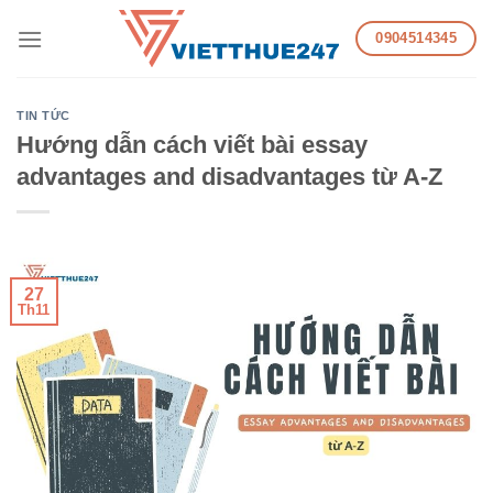
Skip
0904514345
to
content
TIN TỨC
Hướng dẫn cách viết bài essay
advantages and disadvantages từ A-Z
27
Th11