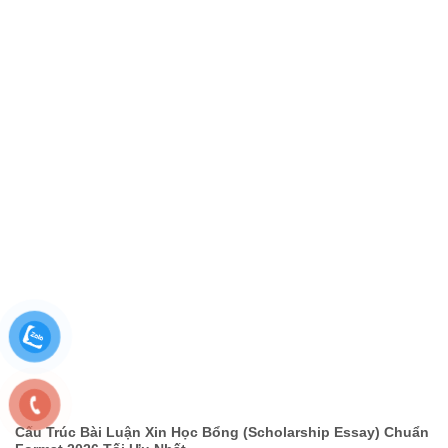
Cấu Trúc Bài Luận Xin Học Bổng (Scholarship Essay) Chuẩn