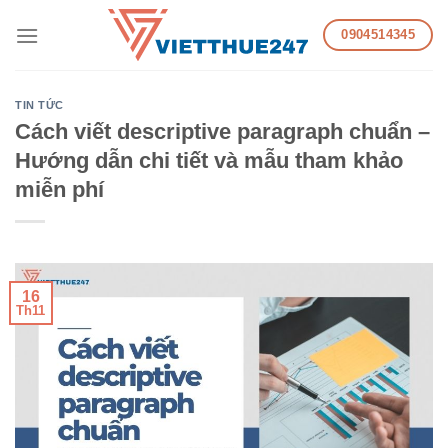
Skip
0904514345
to
content
TIN TỨC
Cách viết descriptive paragraph chuẩn –
Hướng dẫn chi tiết và mẫu tham khảo
miễn phí
16
Th11