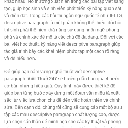
khác nhau. Nó thường xuất hiện trong các bài tập viết sáng
tạo, giúp học sinh và sinh viên phát triển kỹ năng quan sát
và diễn đạt. Trong các bài thi ngôn ngữ quốc tế như IELTS,
descriptive paragraph là một phần không thể thiếu, đòi hỏi
thí sinh phải thể hiện khả năng sử dụng ngôn ngữ phong
phú và chính xác để mô tả các chủ đề đa dạng. Đối với các
bài viết học thuật, kỹ năng viết descriptive paragraph giúp
tác giả trình bày các khái niệm phức tạp một cách rõ ràng
và dễ hiểu hơn.
Để giúp bạn nắm vững nghệ thuật viết descriptive
paragraph,
Viết Thuê 247
sẽ hướng dẫn bạn qua 4 bước
cơ bản nhưng hiệu quả. Quy trình này được thiết kế để
giúp bạn từng bước xây dựng một đoạn văn miêu tả xuất
sắc, từ việc lựa chọn chủ đề đến việc hoàn thiện và chỉnh
sửa. Bên cạnh đó, chúng tôi cũng sẽ cung cấp một bộ sưu
tập các mẫu descriptive paragraph chất lượng cao, được
lựa chọn cẩn thận để minh họa cho các kỹ thuật và phong