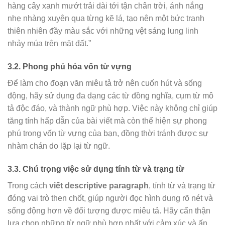
hàng cây xanh mướt trải dài tới tận chân trời, ánh nắng
nhẹ nhàng xuyên qua từng kẽ lá, tạo nên một bức tranh
thiên nhiên đầy màu sắc với những vệt sáng lung linh
nhảy múa trên mặt đất.”
3.2. Phong phú hóa vốn từ vựng
Để làm cho đoạn văn miêu tả trở nên cuốn hút và sống
động, hãy sử dụng đa dạng các từ đồng nghĩa, cụm từ mô
tả độc đáo, và thành ngữ phù hợp. Việc này không chỉ giúp
tăng tính hấp dẫn của bài viết mà còn thể hiện sự phong
phú trong vốn từ vựng của bạn, đồng thời tránh được sự
nhàm chán do lặp lại từ ngữ.
3.3. Chú trọng việc sử dụng tính từ và trạng từ
Trong cách
viết descriptive paragraph
, tính từ và trạng từ
đóng vai trò then chốt, giúp người đọc hình dung rõ nét và
sống động hơn về đối tượng được miêu tả. Hãy cẩn thận
lựa chọn những từ ngữ phù hợp nhất với cảm xúc và ấn