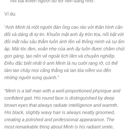
nổi bật khiến người đó trở nên đáng nhớ.
Ví dụ:
“Anh Minh là một người đàn ông cao ráo với thân hình cân
đối và dáng đi tự tin. Khuôn mặt anh ấy tròn trịa, nổi bật với
đôi mắt nâu sâu thẳm luôn ánh lên vẻ thông minh và sự ấm
áp. Mái tóc đen, xoăn nhẹ của anh ấy luôn được chăm chút
gọn gàng, tạo nên vẻ ngoài lịch lãm và chuyên nghiệp.
Điều đặc biệt nhất ở anh Minh là nụ cười rạng rỡ, có thể
làm tan chảy mọi căng thẳng và lan tỏa niềm vui đến
những người xung quanh.”
“Minh is a tall man with a well-proportioned physique and
confident gait. His round face is distinguished by deep
brown eyes that always radiate intelligence and warmth.
His black, slightly wavy hair is always neatly groomed,
creating a polished and professional appearance. The
most remarkable thing about Minh is his radiant smile,