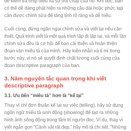
để kiểm tra nhịp điệu và sự trôi chảy của nó. Khi đọc, bạn
có thể dễ dàng phát hiện ra những câu dài hoặc phức tạp
cần được chỉnh sửa để tăng tính rõ ràng và dễ hiểu.
Cuối cùng, đừng ngần ngại chỉnh sửa và viết lại nếu cần
thiết. Quá trình viết là một quá trình lặp đi lặp lại, và mỗi lần
chỉnh sửa đều là cơ hội để bạn cải thiện và hoàn thiện
đoạn văn miêu tả của mình. Hãy kiên nhẫn và tỉ mỉ trong
bước này, vì nó sẽ quyết định chất lượng cuối cùng của
đoạn descriptive paragraph của bạn.
3. Năm nguyên tắc quan trọng khi viết
descriptive paragraph
3.1. Ưu tiên “miêu tả” hơn là “kể lại”
Thay vì chỉ đơn thuần kể lại sự việc (telling), hãy sử dụng
ngôn ngữ miêu tả sinh động (showing) để tạo ra những
hình ảnh sống động trong tâm trí người đọc. Ví dụ, thay vì
viết ngắn gọn “Cảnh vật rất đẹp,” hãy mô tả chi tiết: “Những