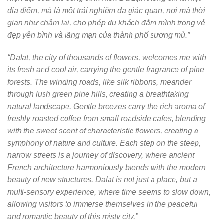
địa điểm, mà là một trải nghiệm đa giác quan, nơi mà thời
gian như chậm lại, cho phép du khách đắm mình trong vẻ
đẹp yên bình và lãng mạn của thành phố sương mù.”
“Dalat, the city of thousands of flowers, welcomes me with
its fresh and cool air, carrying the gentle fragrance of pine
forests. The winding roads, like silk ribbons, meander
through lush green pine hills, creating a breathtaking
natural landscape. Gentle breezes carry the rich aroma of
freshly roasted coffee from small roadside cafes, blending
with the sweet scent of characteristic flowers, creating a
symphony of nature and culture. Each step on the steep,
narrow streets is a journey of discovery, where ancient
French architecture harmoniously blends with the modern
beauty of new structures. Dalat is not just a place, but a
multi-sensory experience, where time seems to slow down,
allowing visitors to immerse themselves in the peaceful
and romantic beauty of this misty city.”