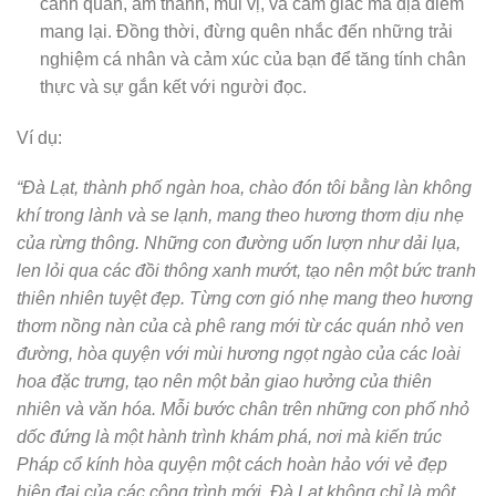
cảnh quan, âm thanh, mùi vị, và cảm giác mà địa điểm
mang lại. Đồng thời, đừng quên nhắc đến những trải
nghiệm cá nhân và cảm xúc của bạn để tăng tính chân
thực và sự gắn kết với người đọc.
Ví dụ:
“Đà Lạt, thành phố ngàn hoa, chào đón tôi bằng làn không
khí trong lành và se lạnh, mang theo hương thơm dịu nhẹ
của rừng thông. Những con đường uốn lượn như dải lụa,
len lỏi qua các đồi thông xanh mướt, tạo nên một bức tranh
thiên nhiên tuyệt đẹp. Từng cơn gió nhẹ mang theo hương
thơm nồng nàn của cà phê rang mới từ các quán nhỏ ven
đường, hòa quyện với mùi hương ngọt ngào của các loài
hoa đặc trưng, tạo nên một bản giao hưởng của thiên
nhiên và văn hóa. Mỗi bước chân trên những con phố nhỏ
dốc đứng là một hành trình khám phá, nơi mà kiến trúc
Pháp cổ kính hòa quyện một cách hoàn hảo với vẻ đẹp
hiện đại của các công trình mới. Đà Lạt không chỉ là một