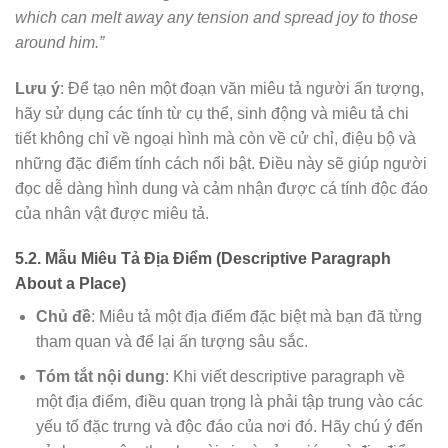
which can melt away any tension and spread joy to those
around him.”
Lưu ý
: Để tạo nên một đoạn văn miêu tả người ấn tượng,
hãy sử dụng các tính từ cụ thể, sinh động và miêu tả chi
tiết không chỉ về ngoại hình mà còn về cử chỉ, điệu bộ và
những đặc điểm tính cách nổi bật. Điều này sẽ giúp người
đọc dễ dàng hình dung và cảm nhận được cá tính độc đáo
của nhân vật được miêu tả.
5.2. Mẫu Miêu Tả Địa Điểm (Descriptive Paragraph
About a Place)
Chủ đề
: Miêu tả một địa điểm đặc biệt mà bạn đã từng
tham quan và để lại ấn tượng sâu sắc.
Tóm tắt nội dung
: Khi viết descriptive paragraph về
một địa điểm, điều quan trọng là phải tập trung vào các
yếu tố đặc trưng và độc đáo của nơi đó. Hãy chú ý đến