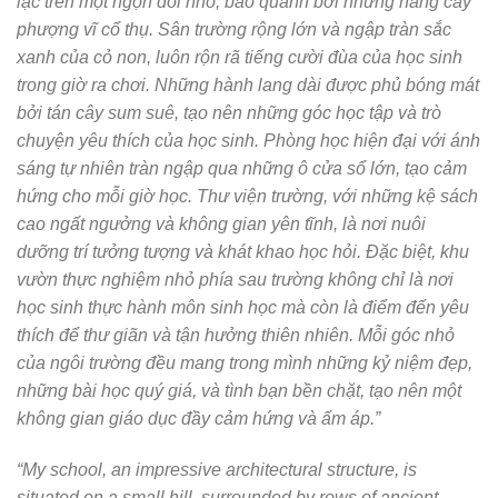
lạc trên một ngọn đồi nhỏ, bao quanh bởi những hàng cây
phượng vĩ cổ thụ. Sân trường rộng lớn và ngập tràn sắc
xanh của cỏ non, luôn rộn rã tiếng cười đùa của học sinh
trong giờ ra chơi. Những hành lang dài được phủ bóng mát
bởi tán cây sum suê, tạo nên những góc học tập và trò
chuyện yêu thích của học sinh. Phòng học hiện đại với ánh
sáng tự nhiên tràn ngập qua những ô cửa sổ lớn, tạo cảm
hứng cho mỗi giờ học. Thư viện trường, với những kệ sách
cao ngất ngưởng và không gian yên tĩnh, là nơi nuôi
dưỡng trí tưởng tượng và khát khao học hỏi. Đặc biệt, khu
vườn thực nghiệm nhỏ phía sau trường không chỉ là nơi
học sinh thực hành môn sinh học mà còn là điểm đến yêu
thích để thư giãn và tận hưởng thiên nhiên. Mỗi góc nhỏ
của ngôi trường đều mang trong mình những kỷ niệm đẹp,
những bài học quý giá, và tình bạn bền chặt, tạo nên một
không gian giáo dục đầy cảm hứng và ấm áp.”
“My school, an impressive architectural structure, is
situated on a small hill, surrounded by rows of ancient