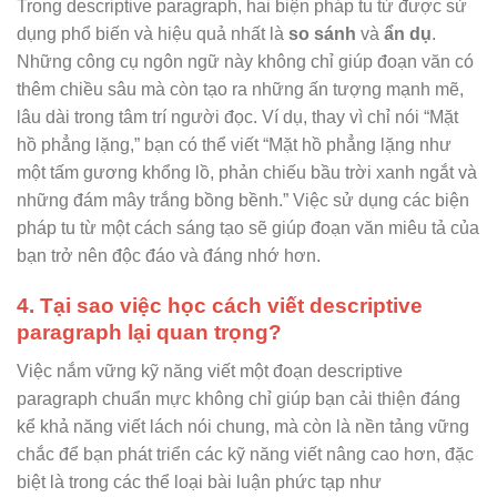
Trong descriptive paragraph, hai biện pháp tu từ được sử
dụng phổ biến và hiệu quả nhất là
so sánh
và
ẩn dụ
.
Những công cụ ngôn ngữ này không chỉ giúp đoạn văn có
thêm chiều sâu mà còn tạo ra những ấn tượng mạnh mẽ,
lâu dài trong tâm trí người đọc. Ví dụ, thay vì chỉ nói “Mặt
hồ phẳng lặng,” bạn có thể viết “Mặt hồ phẳng lặng như
một tấm gương khổng lồ, phản chiếu bầu trời xanh ngắt và
những đám mây trắng bồng bềnh.” Việc sử dụng các biện
pháp tu từ một cách sáng tạo sẽ giúp đoạn văn miêu tả của
bạn trở nên độc đáo và đáng nhớ hơn.
4. Tại sao việc học cách viết descriptive
paragraph lại quan trọng?
Việc nắm vững kỹ năng viết một đoạn descriptive
paragraph chuẩn mực không chỉ giúp bạn cải thiện đáng
kể khả năng viết lách nói chung, mà còn là nền tảng vững
chắc để bạn phát triển các kỹ năng viết nâng cao hơn, đặc
biệt là trong các thể loại bài luận phức tạp như