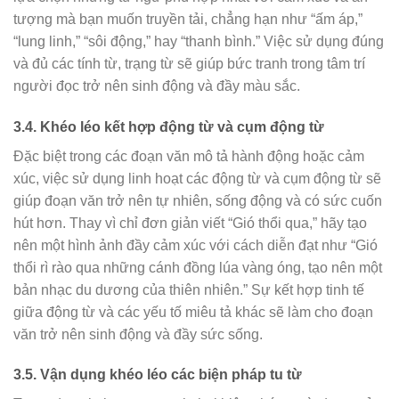
tượng mà bạn muốn truyền tải, chẳng hạn như “ấm áp,”
“lung linh,” “sôi động,” hay “thanh bình.” Việc sử dụng đúng
và đủ các tính từ, trạng từ sẽ giúp bức tranh trong tâm trí
người đọc trở nên sinh động và đầy màu sắc.
3.4. Khéo léo kết hợp động từ và cụm động từ
Đặc biệt trong các đoạn văn mô tả hành động hoặc cảm
xúc, việc sử dụng linh hoạt các động từ và cụm động từ sẽ
giúp đoạn văn trở nên tự nhiên, sống động và có sức cuốn
hút hơn. Thay vì chỉ đơn giản viết “Gió thổi qua,” hãy tạo
nên một hình ảnh đầy cảm xúc với cách diễn đạt như “Gió
thổi rì rào qua những cánh đồng lúa vàng óng, tạo nên một
bản nhạc du dương của thiên nhiên.” Sự kết hợp tinh tế
giữa động từ và các yếu tố miêu tả khác sẽ làm cho đoạn
văn trở nên sinh động và đầy sức sống.
3.5. Vận dụng khéo léo các biện pháp tu từ