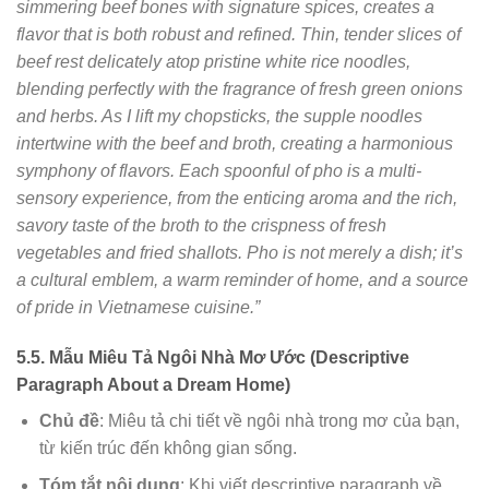
simmering beef bones with signature spices, creates a
flavor that is both robust and refined. Thin, tender slices of
beef rest delicately atop pristine white rice noodles,
blending perfectly with the fragrance of fresh green onions
and herbs. As I lift my chopsticks, the supple noodles
intertwine with the beef and broth, creating a harmonious
symphony of flavors. Each spoonful of pho is a multi-
sensory experience, from the enticing aroma and the rich,
savory taste of the broth to the crispness of fresh
vegetables and fried shallots. Pho is not merely a dish; it’s
a cultural emblem, a warm reminder of home, and a source
of pride in Vietnamese cuisine.”
5.5. Mẫu Miêu Tả Ngôi Nhà Mơ Ước (Descriptive
Paragraph About a Dream Home)
Chủ đề
: Miêu tả chi tiết về ngôi nhà trong mơ của bạn,
từ kiến trúc đến không gian sống.
Tóm tắt nội dung
: Khi viết descriptive paragraph về