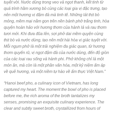
tuyệt vời. Nước dùng trong veo và ngọt thanh, kết tinh từ
quá trình hầm xương bò cùng các loại gia vị đặc trưng, tạo
nên một hương vị đậm đà mà tinh tế. Những lát thịt bò
mỏng, mềm mại nằm gọn trên nền bánh phở trắng tinh, hòa
quyện hoàn hảo với hương thơm của hành lá và rau thơm
tươi mới. Khi đưa đũa lên, sợi phở dai mềm quyện cùng
thịt bò và nước dùng, tạo nên một hài hòa vị giác tuyệt vời.
Mỗi ngụm phở là một trải nghiệm đa giác quan, từ hương
thơm quyến rũ, vị ngọt đậm đà của nước dùng, đến độ giòn
của các loại rau sống và hành phi. Phở không chỉ là một
món ăn, mà còn là một phần văn hóa, một kỷ niệm ấm áp
về quê hương, và một niềm tự hào về ẩm thực Việt Nam.”
“Hanoi beef pho, a culinary icon of Vietnam, has long
captured my heart. The moment the bowl of pho is placed
before me, the rich aroma of the broth tantalizes my
senses, promising an exquisite culinary experience. The
clear and subtly sweet broth, crystallized from hours of