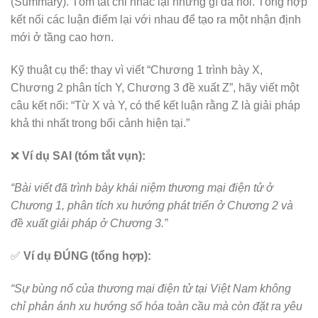
(Summary). Tóm tắt chỉ nhắc lại những gì đã nói. Tổng hợp
kết nối các luận điểm lại với nhau để tạo ra một nhận định
mới ở tầng cao hơn.
Kỹ thuật cụ thể: thay vì viết “Chương 1 trình bày X,
Chương 2 phân tích Y, Chương 3 đề xuất Z”, hãy viết một
câu kết nối: “Từ X và Y, có thể kết luận rằng Z là giải pháp
khả thi nhất trong bối cảnh hiện tại.”
❌
Ví dụ SAI (tóm tắt vụn):
“Bài viết đã trình bày khái niệm thương mại điện tử ở
Chương 1, phân tích xu hướng phát triển ở Chương 2 và
đề xuất giải pháp ở Chương 3.”
✅
Ví dụ ĐÚNG (tổng hợp):
“Sự bùng nổ của thương mại điện tử tại Việt Nam không
chỉ phản ánh xu hướng số hóa toàn cầu mà còn đặt ra yêu