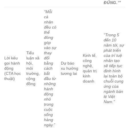
ĐÚNG.'”
“Mỗi
cá
nhân
đều có
thể
“Trong 5
đóng
đến 10
góp
năm tới, sự
vào sự
phát triển
Tiểu
thay
Kinh tế,
của trí tuệ
Lời kêu
luận xã
đổi
công
nhân tạo
gọi hành
hội,
bằng
Dự báo
nghệ,
sẽ tiếp tục
động
môi
cách
xu hướng
quản trị
định hình
(CTA học
trường,
bắt
tương lai
kinh
lại toàn bộ
thuật)
cộng
đầu từ
doanh
chuỗi cung
đồng
những
ứng của
hành
ngành bán
động
lẻ Việt
nhỏ
Nam.”
trong
cuộc
sống
hàng
ngày.”