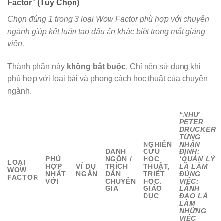
Factor” (Tùy Chọn)
Chọn đúng 1 trong 3 loại Wow Factor phù hợp với chuyên
ngành giúp kết luận tạo dấu ấn khác biệt trong mắt giảng
viên.
Thành phần này
không bắt buộc
. Chỉ nên sử dụng khi
phù hợp với loại bài và phong cách học thuật của chuyên
ngành.
“NHƯ
PETER
DRUCKER
TỪNG
NGHIÊN
NHẬN
DANH
CỨU
ĐỊNH:
PHÙ
NGÔN /
HỌC
‘QUẢN LÝ
LOẠI
HỢP
VÍ DỤ
TRÍCH
THUẬT,
LÀ LÀM
WOW
NHẤT
NGẮN
DẪN
TRIẾT
ĐÚNG
FACTOR
VỚI
CHUYÊN
HỌC,
VIỆC;
GIA
GIÁO
LÃNH
DỤC
ĐẠO LÀ
LÀM
NHỮNG
VIỆC