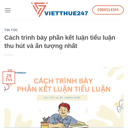
Skip
0904514345
to
content
TIN TỨC
Cách trình bày phần kết luận tiểu luận
thu hút và ấn tượng nhất
29
Th4