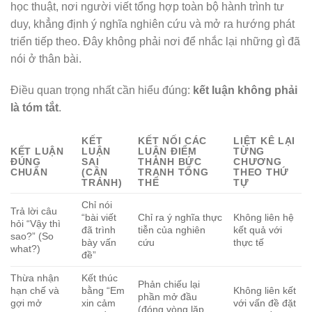
học thuật, nơi người viết tổng hợp toàn bộ hành trình tư
duy, khẳng định ý nghĩa nghiên cứu và mở ra hướng phát
triển tiếp theo. Đây không phải nơi để nhắc lại những gì đã
nói ở thân bài.
Điều quan trọng nhất cần hiểu đúng:
kết luận không phải
là tóm tắt
.
KẾT
KẾT NỐI CÁC
LIỆT KÊ LẠI
KẾT LUẬN
LUẬN
LUẬN ĐIỂM
TỪNG
ĐÚNG
SAI
THÀNH BỨC
CHƯƠNG
CHUẨN
(CẦN
TRANH TỔNG
THEO THỨ
TRÁNH)
THỂ
TỰ
Chỉ nói
Trả lời câu
“bài viết
Chỉ ra ý nghĩa thực
Không liên hệ
hỏi “Vậy thì
đã trình
tiễn của nghiên
kết quả với
sao?” (So
bày vấn
cứu
thực tế
what?)
đề”
Thừa nhận
Kết thúc
Phản chiếu lại
hạn chế và
bằng “Em
Không liên kết
phần mở đầu
gợi mở
xin cảm
với vấn đề đặt
(đóng vòng lặp