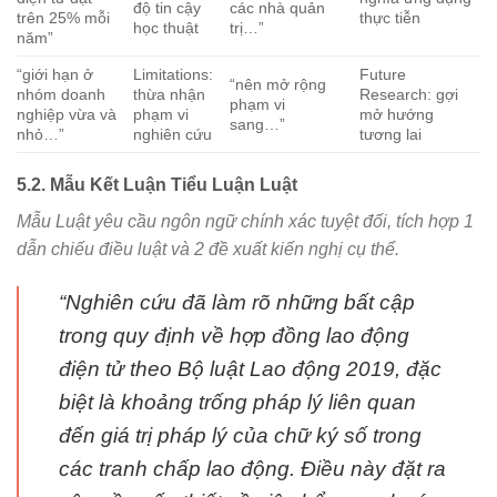
độ tin cậy
các nhà quản
trên 25% mỗi
thực tiễn
học thuật
trị…”
năm”
“giới hạn ở
Limitations:
Future
“nên mở rộng
nhóm doanh
thừa nhận
Research: gợi
phạm vi
nghiệp vừa và
phạm vi
mở hướng
sang…”
nhỏ…”
nghiên cứu
tương lai
5.2. Mẫu Kết Luận Tiểu Luận Luật
Mẫu Luật yêu cầu ngôn ngữ chính xác tuyệt đối, tích hợp 1
dẫn chiếu điều luật và 2 đề xuất kiến nghị cụ thể.
“Nghiên cứu đã làm rõ những bất cập
trong quy định về hợp đồng lao động
điện tử theo Bộ luật Lao động 2019, đặc
biệt là khoảng trống pháp lý liên quan
đến giá trị pháp lý của chữ ký số trong
các tranh chấp lao động. Điều này đặt ra