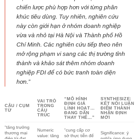
chiến lược phù hợp hơn với từng phân
khúc tiêu dùng. Tuy nhiên, nghiên cứu
này còn giới hạn ở nhóm doanh nghiệp
vừa và nhỏ tại Hà Nội và Thành phố Hồ
Chí Minh. Các nghiên cứu tiếp theo nên
mở rộng phạm vi sang các thị trường tỉnh
thành và khảo sát thêm nhóm doanh
nghiệp FDI để có bức tranh toàn diện
hơn.”
“MÔ HÌNH
SYNTHESIZE:
VAI TRÒ
ĐỊNH GIÁ
KẾT NỐI LUẬN
CÂU / CỤM
TRONG
LINH HOẠT…
ĐIỂM THÀNH
TỪ
CẤU
ĐANG DẦN
NHẬN ĐỊNH
TRÚC
THAY THẾ…”
MỚI
“tăng trưởng
Numeric
“cung cấp cơ
thương mại
Significance: ý
value: tăng
sở thực tiễn để
điện tử đạt
nghĩa ứng dụng