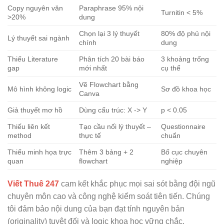
Copy nguyên văn
Paraphrase 95% nội
Turnitin < 5%
>20%
dung
Chọn lại 3 lý thuyết
80% độ phủ nội
Lý thuyết sai ngành
chính
dung
Thiếu Literature
Phân tích 20 bài báo
3 khoảng trống
gap
mới nhất
cụ thể
Vẽ Flowchart bằng
Mô hình không logic
Sơ đồ khoa học
Canva
Giả thuyết mơ hồ
Dùng cấu trúc: X -> Y
p < 0.05
Thiếu liên kết
Tạo cầu nối lý thuyết –
Questionnaire
method
thực tế
chuẩn
Thiếu minh họa trực
Thêm 3 bảng + 2
Bố cục chuyên
quan
flowchart
nghiệp
Viết Thuê 247
cam kết khắc phục mọi sai sót bằng đội ngũ
chuyên môn cao và công nghệ kiểm soát tiên tiến. Chúng
tôi đảm bảo nội dung của bạn đạt tính nguyên bản
(originality) tuyệt đối và logic khoa học vững chắc.