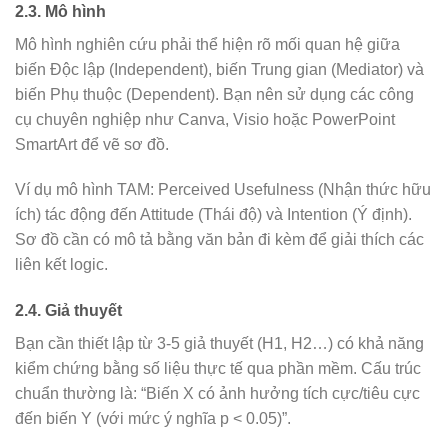
2.3. Mô hình
Mô hình nghiên cứu phải thể hiện rõ mối quan hệ giữa
biến Độc lập (Independent), biến Trung gian (Mediator) và
biến Phụ thuộc (Dependent). Bạn nên sử dụng các công
cụ chuyên nghiệp như Canva, Visio hoặc PowerPoint
SmartArt để vẽ sơ đồ.
Ví dụ mô hình TAM: Perceived Usefulness (Nhận thức hữu
ích) tác động đến Attitude (Thái độ) và Intention (Ý định).
Sơ đồ cần có mô tả bằng văn bản đi kèm để giải thích các
liên kết logic.
2.4. Giả thuyết
Bạn cần thiết lập từ 3-5 giả thuyết (H1, H2…) có khả năng
kiểm chứng bằng số liệu thực tế qua phần mềm. Cấu trúc
chuẩn thường là: “Biến X có ảnh hưởng tích cực/tiêu cực
đến biến Y (với mức ý nghĩa p < 0.05)”.