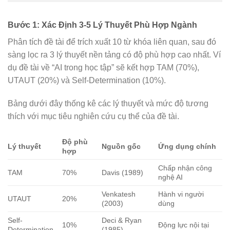
Bước 1: Xác Định 3-5 Lý Thuyết Phù Hợp Ngành
Phân tích đề tài để trích xuất 10 từ khóa liên quan, sau đó
sàng lọc ra 3 lý thuyết nền tảng có độ phù hợp cao nhất. Ví
dụ đề tài về “AI trong học tập” sẽ kết hợp TAM (70%),
UTAUT (20%) và Self-Determination (10%).
Bảng dưới đây thống kê các lý thuyết và mức độ tương
thích với mục tiêu nghiên cứu cụ thể của đề tài.
Độ phù
Lý thuyết
Nguồn gốc
Ứng dụng chính
hợp
Chấp nhận công
TAM
70%
Davis (1989)
nghệ AI
Venkatesh
Hành vi người
UTAUT
20%
(2003)
dùng
Self-
Deci & Ryan
10%
Động lực nội tại
Determination
(1985)