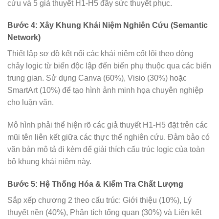
cứu và 5 giả thuyết H1-H5 đầy sức thuyết phục.
Bước 4: Xây Khung Khái Niệm Nghiên Cứu (Semantic
Network)
Thiết lập sơ đồ kết nối các khái niệm cốt lõi theo dòng
chảy logic từ biến độc lập đến biến phụ thuộc qua các biến
trung gian. Sử dụng Canva (60%), Visio (30%) hoặc
SmartArt (10%) để tạo hình ảnh minh họa chuyên nghiệp
cho luận văn.
Mô hình phải thể hiện rõ các giả thuyết H1-H5 đặt trên các
mũi tên liên kết giữa các thực thể nghiên cứu. Đảm bảo có
văn bản mô tả đi kèm để giải thích cấu trúc logic của toàn
bộ khung khái niệm này.
Bước 5: Hệ Thống Hóa & Kiểm Tra Chất Lượng
Sắp xếp chương 2 theo cấu trúc: Giới thiệu (10%), Lý
thuyết nền (40%), Phân tích tổng quan (30%) và Liên kết