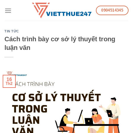
Skip
0904514345
to
content
TIN TỨC
Cách trình bày cơ sở lý thuyết trong
luận văn
16
Th2