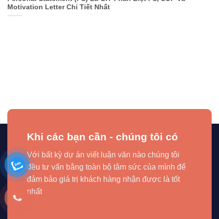
Motivation Letter Chi Tiết Nhất
Khi các bạn cần - chúng tôi có
Với bất kỳ dự án viết luận văn nào chúng tôi
đều tư vấn bằng toàn bộ tâm sức của mình để
đảm bảo giá trị khách hàng nhận được là tốt
nhất