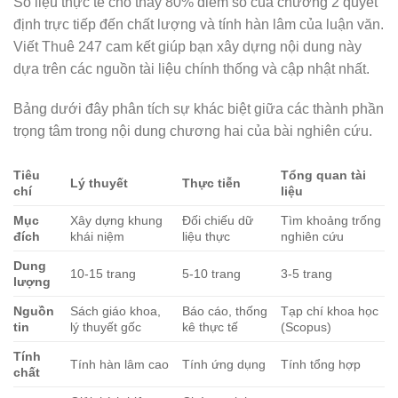
Số liệu thực tế cho thấy 80% điểm số của chương 2 quyết
định trực tiếp đến chất lượng và tính hàn lâm của luận văn.
Viết Thuê 247 cam kết giúp bạn xây dựng nội dung này
dựa trên các nguồn tài liệu chính thống và cập nhật nhất.
Bảng dưới đây phân tích sự khác biệt giữa các thành phần
trọng tâm trong nội dung chương hai của bài nghiên cứu.
Tiêu
Tổng quan tài
Lý thuyết
Thực tiễn
chí
liệu
Mục
Xây dựng khung
Đối chiếu dữ
Tìm khoảng trống
đích
khái niệm
liệu thực
nghiên cứu
Dung
10-15 trang
5-10 trang
3-5 trang
lượng
Nguồn
Sách giáo khoa,
Báo cáo, thống
Tạp chí khoa học
tin
lý thuyết gốc
kê thực tế
(Scopus)
Tính
Tính hàn lâm cao
Tính ứng dụng
Tính tổng hợp
chất