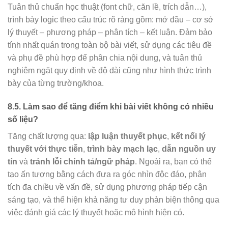
Tuân thủ chuẩn học thuật (font chữ, căn lề, trích dẫn…),
trình bày logic theo cấu trúc rõ ràng gồm: mở đầu – cơ sở
lý thuyết – phương pháp – phân tích – kết luận. Đảm bảo
tính nhất quán trong toàn bộ bài viết, sử dụng các tiêu đề
và phụ đề phù hợp để phân chia nội dung, và tuân thủ
nghiêm ngặt quy định về độ dài cũng như hình thức trình
bày của từng trường/khoa.
8.5. Làm sao để tăng điểm khi bài viết không có nhiều
số liệu?
Tăng chất lượng qua:
lập luận thuyết phục
,
kết nối lý
thuyết với thực tiễn
,
trình bày mạch lạc
,
dẫn nguồn uy
tín
và
tránh lỗi chính tả/ngữ pháp
. Ngoài ra, bạn có thể
tạo ấn tượng bằng cách đưa ra góc nhìn độc đáo, phân
tích đa chiều về vấn đề, sử dụng phương pháp tiếp cận
sáng tạo, và thể hiện khả năng tư duy phản biện thông qua
việc đánh giá các lý thuyết hoặc mô hình hiện có.