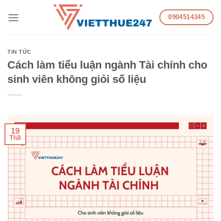
Skip
0904514345
to
content
TIN TỨC
Cách làm tiểu luận ngành Tài chính cho
sinh viên không giỏi số liệu
19
Th8