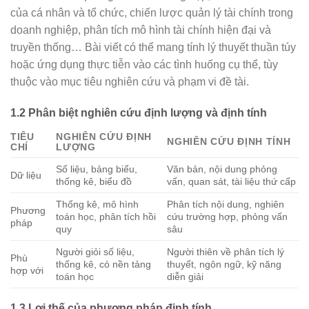
của cá nhân và tổ chức, chiến lược quản lý tài chính trong
doanh nghiệp, phân tích mô hình tài chính hiện đại và
truyền thống… Bài viết có thể mang tính lý thuyết thuần túy
hoặc ứng dụng thực tiễn vào các tình huống cụ thể, tùy
thuộc vào mục tiêu nghiên cứu và phạm vi đề tài.
1.2 Phân biệt nghiên cứu định lượng và định tính
TIÊU
NGHIÊN CỨU ĐỊNH
NGHIÊN CỨU ĐỊNH TÍNH
CHÍ
LƯỢNG
Số liệu, bảng biểu,
Văn bản, nội dung phỏng
Dữ liệu
thống kê, biểu đồ
vấn, quan sát, tài liệu thứ cấp
Thống kê, mô hình
Phân tích nội dung, nghiên
Phương
toán học, phân tích hồi
cứu trường hợp, phỏng vấn
pháp
quy
sâu
Người giỏi số liệu,
Người thiên về phân tích lý
Phù
thống kê, có nền tảng
thuyết, ngôn ngữ, kỹ năng
hợp với
toán học
diễn giải
1.3 Lợi thế của phương pháp định tính