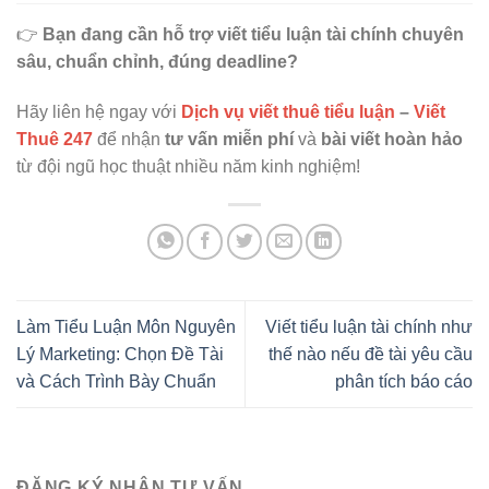
👉
Bạn đang cần hỗ trợ viết tiểu luận tài chính chuyên
sâu, chuẩn chỉnh, đúng deadline?
Hãy liên hệ ngay với
Dịch vụ viết thuê tiểu luận
–
Viết
Thuê 247
để nhận
tư vấn miễn phí
và
bài viết hoàn hảo
từ đội ngũ học thuật nhiều năm kinh nghiệm!
Làm Tiểu Luận Môn Nguyên
Viết tiểu luận tài chính như
Lý Marketing: Chọn Đề Tài
thế nào nếu đề tài yêu cầu
và Cách Trình Bày Chuẩn
phân tích báo cáo
ĐĂNG KÝ NHẬN TƯ VẤN