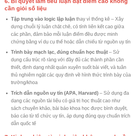
6. Bí quyết làm tiểu luận đạt điểm cao không
cần giỏi số liệu
Tập trung vào logic lập luận
thay vì thống kê – Xây
dựng chuỗi lý luận chặt chẽ, có tính liên kết cao giữa
các phần, đảm bảo mỗi luận điểm đều được minh
chứng bằng ví dụ cụ thể hoặc dẫn chiếu từ nguồn uy tín
Trình bày mạch lạc, đúng chuẩn học thuật
– Sử
dụng cấu trúc rõ ràng với đầy đủ các thành phần cần
thiết, định dạng nhất quán xuyên suốt bài viết, và tuân
thủ nghiêm ngặt các quy định về hình thức trình bày của
trường/khoa
Trích dẫn nguồn uy tín (APA, Harvard)
– Sử dụng đa
dạng các nguồn tài liệu có giá trị học thuật cao như
sách chuyên khảo, bài báo khoa học được bình duyệt,
báo cáo từ tổ chức uy tín, áp dụng đúng quy chuẩn trích
dẫn quốc tế