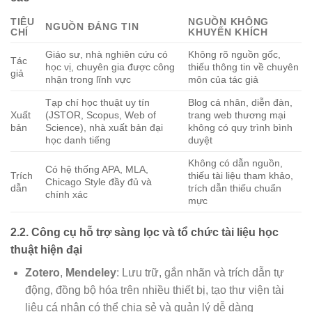
TIÊU
NGUỒN KHÔNG
NGUỒN ĐÁNG TIN
CHÍ
KHUYẾN KHÍCH
Giáo sư, nhà nghiên cứu có
Không rõ nguồn gốc,
Tác
học vị, chuyên gia được công
thiếu thông tin về chuyên
giả
nhận trong lĩnh vực
môn của tác giả
Tạp chí học thuật uy tín
Blog cá nhân, diễn đàn,
Xuất
(JSTOR, Scopus, Web of
trang web thương mại
bản
Science), nhà xuất bản đại
không có quy trình bình
học danh tiếng
duyệt
Không có dẫn nguồn,
Có hệ thống APA, MLA,
Trích
thiếu tài liệu tham khảo,
Chicago Style đầy đủ và
dẫn
trích dẫn thiếu chuẩn
chính xác
mực
2.2. Công cụ hỗ trợ sàng lọc và tổ chức tài liệu học
thuật hiện đại
Zotero
,
Mendeley
: Lưu trữ, gắn nhãn và trích dẫn tự
động, đồng bộ hóa trên nhiều thiết bị, tạo thư viện tài
liệu cá nhân có thể chia sẻ và quản lý dễ dàng