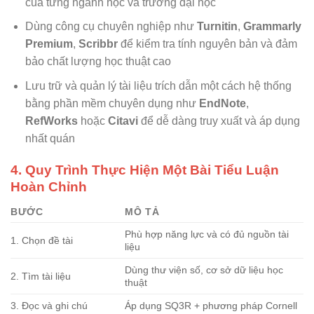
của từng ngành học và trường đại học
Dùng công cụ chuyên nghiệp như
Turnitin
,
Grammarly
Premium
,
Scribbr
để kiểm tra tính nguyên bản và đảm
bảo chất lượng học thuật cao
Lưu trữ và quản lý tài liệu trích dẫn một cách hệ thống
bằng phần mềm chuyên dụng như
EndNote
,
RefWorks
hoặc
Citavi
để dễ dàng truy xuất và áp dụng
nhất quán
4. Quy Trình Thực Hiện Một Bài Tiểu Luận
Hoàn Chỉnh
BƯỚC
MÔ TẢ
Phù hợp năng lực và có đủ nguồn tài
1. Chọn đề tài
liệu
Dùng thư viện số, cơ sở dữ liệu học
2. Tìm tài liệu
thuật
3. Đọc và ghi chú
Áp dụng SQ3R + phương pháp Cornell