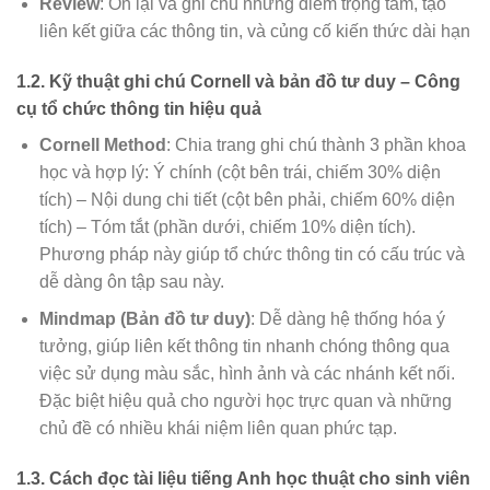
Review
: Ôn lại và ghi chú những điểm trọng tâm, tạo
liên kết giữa các thông tin, và củng cố kiến thức dài hạn
1.2. Kỹ thuật ghi chú Cornell và bản đồ tư duy – Công
cụ tổ chức thông tin hiệu quả
Cornell Method
: Chia trang ghi chú thành 3 phần khoa
học và hợp lý: Ý chính (cột bên trái, chiếm 30% diện
tích) – Nội dung chi tiết (cột bên phải, chiếm 60% diện
tích) – Tóm tắt (phần dưới, chiếm 10% diện tích).
Phương pháp này giúp tổ chức thông tin có cấu trúc và
dễ dàng ôn tập sau này.
Mindmap (Bản đồ tư duy)
: Dễ dàng hệ thống hóa ý
tưởng, giúp liên kết thông tin nhanh chóng thông qua
việc sử dụng màu sắc, hình ảnh và các nhánh kết nối.
Đặc biệt hiệu quả cho người học trực quan và những
chủ đề có nhiều khái niệm liên quan phức tạp.
1.3. Cách đọc tài liệu tiếng Anh học thuật cho sinh viên