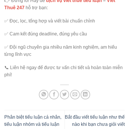
👉 Đừng lo! Hãy để
dịch vụ viết thuê tiểu luận
–
Viết
Thuê 247
hỗ trợ bạn:
✅ Đọc, lọc, tổng hợp và viết bài chuẩn chỉnh
✅ Cam kết đúng deadline, đúng yêu cầu
✅ Đội ngũ chuyên gia nhiều năm kinh nghiệm, am hiểu
từng lĩnh vực
📞 Liên hệ ngay để được tư vấn chi tiết và hoàn toàn miễn
phí!
Phân biệt tiểu luận cá nhân,
Bắt đầu viết tiểu luận như thế
tiểu luận nhóm và tiểu luận
nào khi bạn chưa giỏi viết