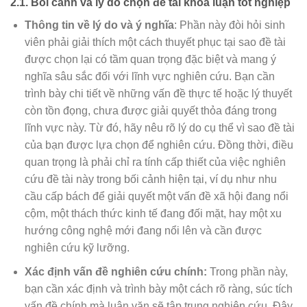
2.1. Bối cảnh và lý do chọn đề tài khoá luận tốt nghiệp
Thông tin về lý do và ý nghĩa
: Phần này đòi hỏi sinh
viên phải giải thích một cách thuyết phục tại sao đề tài
được chọn lại có tầm quan trọng đặc biệt và mang ý
nghĩa sâu sắc đối với lĩnh vực nghiên cứu. Bạn cần
trình bày chi tiết về những vấn đề thực tế hoặc lý thuyết
còn tồn đọng, chưa được giải quyết thỏa đáng trong
lĩnh vực này. Từ đó, hãy nêu rõ lý do cụ thể vì sao đề tài
của bạn được lựa chọn để nghiên cứu. Đồng thời, điều
quan trọng là phải chỉ ra tính cấp thiết của việc nghiên
cứu đề tài này trong bối cảnh hiện tại, ví dụ như nhu
cầu cấp bách để giải quyết một vấn đề xã hội đang nổi
cộm, một thách thức kinh tế đang đối mặt, hay một xu
hướng công nghệ mới đang nổi lên và cần được
nghiên cứu kỹ lưỡng.
Xác định vấn đề nghiên cứu chính:
Trong phần này,
bạn cần xác định và trình bày một cách rõ ràng, súc tích
vấn đề chính mà luận văn sẽ tập trung nghiên cứu. Đây