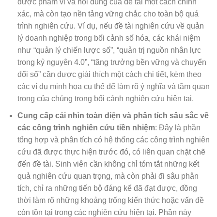
được phạm vi và nội dung của đề tài một cách chính
xác, mà còn tạo nền tảng vững chắc cho toàn bộ quá
trình nghiên cứu. Ví dụ, nếu đề tài nghiên cứu về quản
lý doanh nghiệp trong bối cảnh số hóa, các khái niệm
như “quản lý chiến lược số”, “quản trị nguồn nhân lực
trong kỷ nguyên 4.0”, “tăng trưởng bền vững và chuyển
đổi số” cần được giải thích một cách chi tiết, kèm theo
các ví dụ minh họa cụ thể để làm rõ ý nghĩa và tầm quan
trọng của chúng trong bối cảnh nghiên cứu hiện tại.
Cung cấp cái nhìn toàn diện và phân tích sâu sắc về
các công trình nghiên cứu tiền nhiệm
: Đây là phần
tổng hợp và phân tích có hệ thống các công trình nghiên
cứu đã được thực hiện trước đó, có liên quan chặt chẽ
đến đề tài. Sinh viên cần không chỉ tóm tắt những kết
quả nghiên cứu quan trọng, mà còn phải đi sâu phân
tích, chỉ ra những tiến bộ đáng kể đã đạt được, đồng
thời làm rõ những khoảng trống kiến thức hoặc vấn đề
còn tồn tại trong các nghiên cứu hiện tại. Phần này