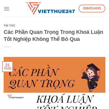
Skip
0904514345
to
content
TIN TỨC
Các Phần Quan Trọng Trong Khoá Luận
Tốt Nghiệp Không Thể Bỏ Qua
21
Th10