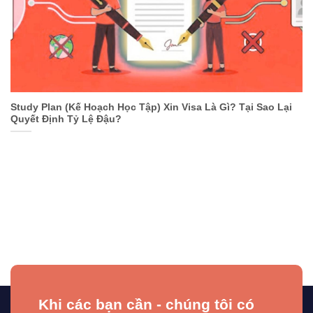
Study Plan (Kế Hoạch Học Tập) Xin Visa Là Gì? Tại Sao Lại
Quyết Định Tỷ Lệ Đậu?
Khi các bạn cần - chúng tôi có