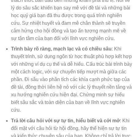
thách thức ban đầu đến những khám phá thú vị. Nói về
lý do sâu sắc khiến bạn say mê với đề tài và những bài
học quý giá bạn đã thu được trong quá trình nghiên
cứu. Sự nhiệt huyết và đam mê chân thành sẽ truyền
cảm hứng cho hội đồng và tạo ấn tượng mạnh mẽ về
sự tận tâm của bạn đối với lĩnh vực nghiên cứu.
Trình bày rõ ràng, mạch lạc và có chiều sâu
: Khi
thuyết trình, sử dụng ngôn từ học thuật phù hợp kết hợp
với những ví dụ cụ thể và dễ hiểu. Cấu trúc bài trình bày
một cách logic, với sự chuyển tiếp mượt mà giữa các
phần. Đi sâu vào phân tích các khía cạnh phức tạp của
đề tài, đồng thời liên hệ nó với các lý thuyết nền tảng và
xu hướng nghiên cứu hiện đại. Chứng minh sự hiểu
biết sâu sắc và toàn diện của bạn về lĩnh vực nghiên
cứu.
Trả lời câu hỏi với sự tự tin, hiểu biết và cởi mở
: Khi
đối mặt với câu hỏi từ hội đồng, hãy thể hiện sự tự tin
và kiến thức chuyên sâu của bạn. Không chỉ trả lời trực