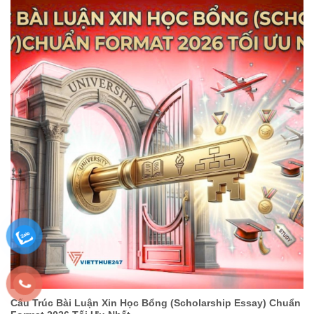
Cấu Trúc Bài Luận Xin Học Bổng (Scholarship Essay) Chuẩn