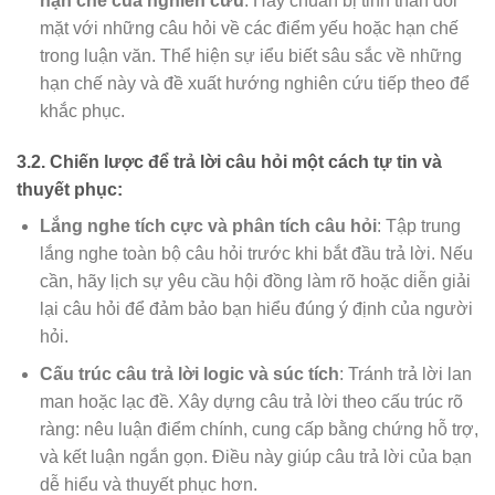
hạn chế của nghiên cứu
: Hãy chuẩn bị tinh thần đối
mặt với những câu hỏi về các điểm yếu hoặc hạn chế
trong luận văn. Thể hiện sự iểu biết sâu sắc về những
hạn chế này và đề xuất hướng nghiên cứu tiếp theo để
khắc phục.
3.2. Chiến lược để trả lời câu hỏi một cách tự tin và
thuyết phục:
Lắng nghe tích cực và phân tích câu hỏi
: Tập trung
lắng nghe toàn bộ câu hỏi trước khi bắt đầu trả lời. Nếu
cần, hãy lịch sự yêu cầu hội đồng làm rõ hoặc diễn giải
lại câu hỏi để đảm bảo bạn hiểu đúng ý định của người
hỏi.
Cấu trúc câu trả lời logic và súc tích
: Tránh trả lời lan
man hoặc lạc đề. Xây dựng câu trả lời theo cấu trúc rõ
ràng: nêu luận điểm chính, cung cấp bằng chứng hỗ trợ,
và kết luận ngắn gọn. Điều này giúp câu trả lời của bạn
dễ hiểu và thuyết phục hơn.