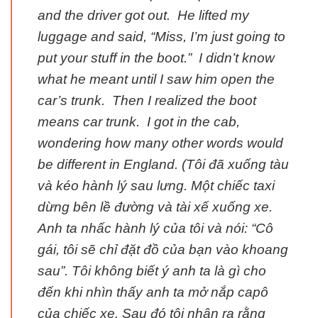
and the driver got out. He lifted my
luggage and said, “Miss, I’m just going to
put your stuff in the boot.” I didn’t know
what he meant until I saw him open the
car’s trunk. Then I realized the boot
means car trunk. I got in the cab,
wondering how many other words would
be different in England. (Tôi đã xuống tàu
và kéo hành lý sau lưng. Một chiếc taxi
dừng bên lề đường và tài xế xuống xe.
Anh ta nhấc hành lý của tôi và nói: “Cô
gái, tôi sẽ chỉ đặt đồ của bạn vào khoang
sau”. Tôi không biết ý anh ta là gì cho
đến khi nhìn thấy anh ta mở nắp capô
của chiếc xe. Sau đó tôi nhận ra rằng