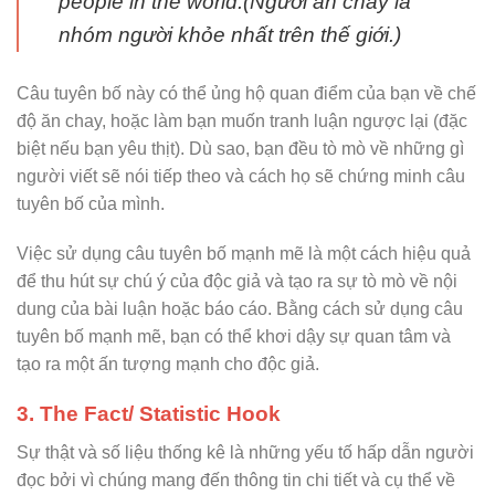
people in the world.(Người ăn chay là
nhóm người khỏe nhất trên thế giới.)
Câu tuyên bố này có thể ủng hộ quan điểm của bạn về chế
độ ăn chay, hoặc làm bạn muốn tranh luận ngược lại (đặc
biệt nếu bạn yêu thịt). Dù sao, bạn đều tò mò về những gì
người viết sẽ nói tiếp theo và cách họ sẽ chứng minh câu
tuyên bố của mình.
Việc sử dụng câu tuyên bố mạnh mẽ là một cách hiệu quả
để thu hút sự chú ý của độc giả và tạo ra sự tò mò về nội
dung của bài luận hoặc báo cáo. Bằng cách sử dụng câu
tuyên bố mạnh mẽ, bạn có thể khơi dậy sự quan tâm và
tạo ra một ấn tượng mạnh cho độc giả.
3. The Fact/ Statistic Hook
Sự thật và số liệu thống kê là những yếu tố hấp dẫn người
đọc bởi vì chúng mang đến thông tin chi tiết và cụ thể về