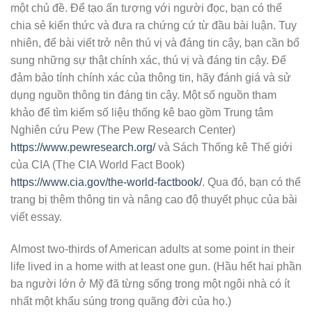
một chủ đề. Để tạo ấn tượng với người đọc, bạn có thể
chia sẻ kiến thức và đưa ra chứng cứ từ đầu bài luận. Tuy
nhiên, để bài viết trở nên thú vị và đáng tin cậy, bạn cần bổ
sung những sự thật chính xác, thú vị và đáng tin cậy. Để
đảm bảo tính chính xác của thông tin, hãy đánh giá và sử
dụng nguồn thông tin đáng tin cậy. Một số nguồn tham
khảo để tìm kiếm số liệu thống kê bao gồm Trung tâm
Nghiên cứu Pew (The Pew Research Center)
https://www.pewresearch.org/
và Sách Thống kê Thế giới
của CIA (The CIA World Fact Book)
https://www.cia.gov/the-world-factbook/
. Qua đó, bạn có thể
trang bị thêm thông tin và nâng cao độ thuyết phục của bài
viết essay.
Almost two-thirds of American adults at some point in their
life lived in a home with at least one gun. (Hầu hết hai phần
ba người lớn ở Mỹ đã từng sống trong một ngôi nhà có ít
nhất một khẩu súng trong quãng đời của họ.)