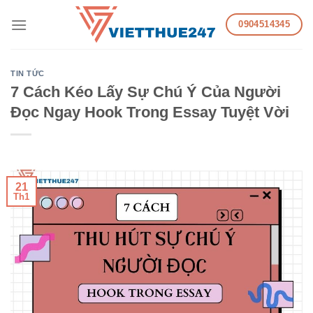
Skip
0904514345
to
content
TIN TỨC
7 Cách Kéo Lấy Sự Chú Ý Của Người
Đọc Ngay Hook Trong Essay Tuyệt Vời
21
Th1