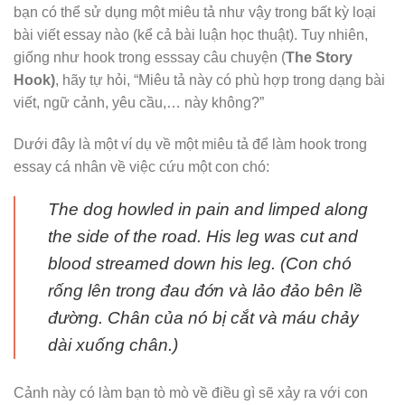
bạn có thể sử dụng một miêu tả như vậy trong bất kỳ loại
bài viết essay nào (kể cả bài luận học thuật). Tuy nhiên,
giống như hook trong esssay câu chuyện (
The Story
Hook)
, hãy tự hỏi, “Miêu tả này có phù hợp trong dạng bài
viết, ngữ cảnh, yêu cầu,… này không?”
Dưới đây là một ví dụ về một miêu tả để làm hook trong
essay cá nhân về việc cứu một con chó:
The dog howled in pain and limped along
the side of the road. His leg was cut and
blood streamed down his leg. (Con chó
rống lên trong đau đớn và lảo đảo bên lề
đường. Chân của nó bị cắt và máu chảy
dài xuống chân.)
Cảnh này có làm bạn tò mò về điều gì sẽ xảy ra với con