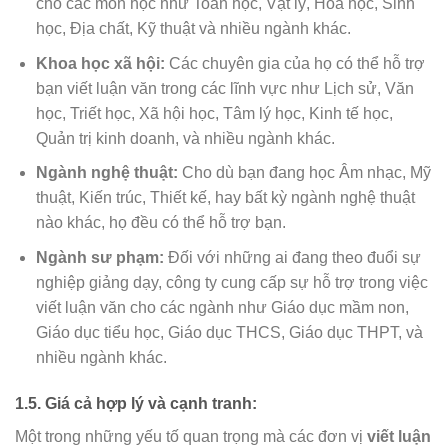
cho các môn học như Toán học, Vật lý, Hóa học, Sinh
học, Địa chất, Kỹ thuật và nhiều ngành khác.
Khoa học xã hội:
Các chuyên gia của họ có thể hỗ trợ
bạn viết luận văn trong các lĩnh vực như Lịch sử, Văn
học, Triết học, Xã hội học, Tâm lý học, Kinh tế học,
Quản trị kinh doanh, và nhiều ngành khác.
Ngành nghệ thuật:
Cho dù bạn đang học Âm nhạc, Mỹ
thuật, Kiến trúc, Thiết kế, hay bất kỳ ngành nghệ thuật
nào khác, họ đều có thể hỗ trợ bạn.
Ngành sư phạm:
Đối với những ai đang theo đuổi sự
nghiệp giảng dạy, công ty cung cấp sự hỗ trợ trong việc
viết luận văn cho các ngành như Giáo dục mầm non,
Giáo dục tiểu học, Giáo dục THCS, Giáo dục THPT, và
nhiều ngành khác.
1.5. Giá cả hợp lý và cạnh tranh:
Một trong những yếu tố quan trọng mà các đơn vị
viết luận