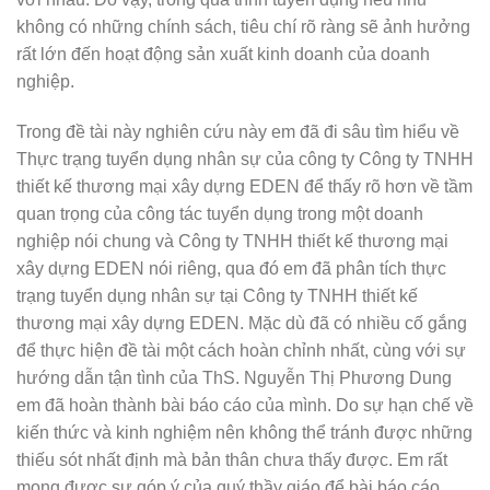
không có những chính sách, tiêu chí rõ ràng sẽ ảnh hưởng
rất lớn đến hoạt động sản xuất kinh doanh của doanh
nghiệp.
Trong đề tài này nghiên cứu này em đã đi sâu tìm hiểu về
Thực trạng tuyển
dụng nhân sự của công ty Công ty TNHH
thiết kế thương mại xây dựng EDEN để thấy rõ hơn về tầm
quan trọng của công tác tuyển dụng trong một doanh
nghiệp nói chung và Công ty TNHH thiết kế thương mại
xây dựng EDEN nói riêng, qua đó em đã phân tích thực
trạng tuyển dụng nhân sự tại Công ty TNHH thiết kế
thương mại xây dựng EDEN. Mặc dù đã có nhiều cố gắng
để thực hiện đề tài một cách hoàn chỉnh nhất, cùng với sự
hướng dẫn tận tình của ThS. Nguyễn Thị Phương Dung
em đã hoàn thành bài báo cáo của mình. Do sự hạn chế về
kiến thức và kinh nghiệm nên không thể tránh
được những
thiếu sót nhất định mà bản thân chưa thấy được. Em rất
mong được sự góp ý của quý thầy giáo để bài báo cáo