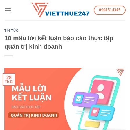
Skip
0904514345
to
content
TIN TỨC
10 mẫu lời kết luận báo cáo thực tập
quản trị kinh doanh
28
Th11