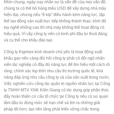
Nhìn chung, ngày nay nhân sự là vấn đề của mọi vấn đề,
chúng ta có thể bỏ
hàng triệu USD để xây dựng nhà máy
hiện đại, nhưng nếu “ê kíp” điều hành kém năng lực, tập
thể lao động sản xuất trực tiếp không thành thạo, trình độ
tay nghề không cao thì nhà máy không thể hoạt động có
hiệu quả. Vì vậy công ty nên có kinh phí đầu tư thoả đáng
và cụ thể cho khâu đào tạo.
Công ty Kigimex kinh doanh chủ yếu là hoạt động xuất
khẩu gạo nên càng đòi hỏi công ty phải có đội ngũ nhân
viên tác nghiệp có đầy đủ năng lực để tìm hiểu một cách rõ
ràng, chính xác kịp thời nhu cầu thị trường quốc tế, khả
năng đáp ứng nhu cầu công ty và của sản xuất trong nước.
Việc nghiên cứu công tác quản trị nguồn nhân lực tại Công
ty TNHH MTV XNK Kiên Giang có tác dụng góp phần thúc
đẩy hoàn thiện cơ cấu tổ chức tại Công ty nếu có sự quan
tâm đầu tư đúng mức sẽ hạn chế và tìm ra những giải
pháp tốt hơn, tạo nền tảng phát triển vững chắc trong