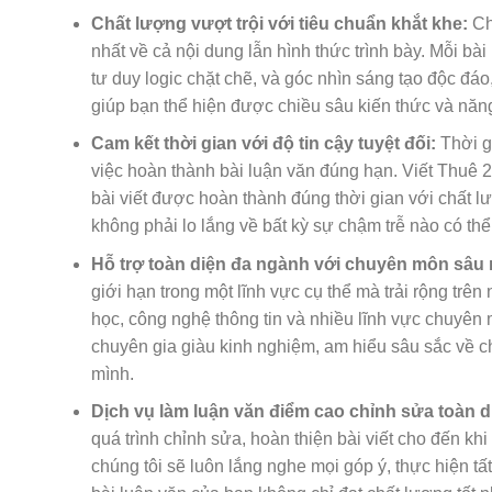
Chất lượng vượt trội với tiêu chuẩn khắt khe:
Ch
nhất về cả nội dung lẫn hình thức trình bày. Mỗi b
tư duy logic chặt chẽ, và góc nhìn sáng tạo độc đá
giúp bạn thể hiện được chiều sâu kiến thức và năn
Cam kết thời gian với độ tin cậy tuyệt đối:
Thời g
việc hoàn thành bài luận văn đúng hạn. Viết Thuê 
bài viết được hoàn thành đúng thời gian với chất l
không phải lo lắng về bất kỳ sự chậm trễ nào có th
Hỗ trợ toàn diện đa ngành với chuyên môn sâu 
giới hạn trong một lĩnh vực cụ thể mà trải rộng trên
học, công nghệ thông tin và nhiều lĩnh vực chuyên
chuyên gia giàu kinh nghiệm, am hiểu sâu sắc về c
mình.
Dịch vụ làm luận văn điểm cao chỉnh sửa toàn d
quá trình chỉnh sửa, hoàn thiện bài viết cho đến kh
chúng tôi sẽ luôn lắng nghe mọi góp ý, thực hiện tấ