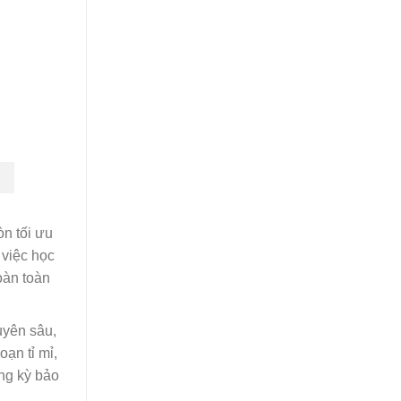
òn tối ưu
 việc học
oàn toàn
uyên sâu,
oạn tỉ mỉ,
ng kỳ bảo