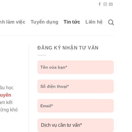
nh làm việc
Tuyển dụng
Tin tức
Liên hệ
ĐĂNG KÝ NHẬN TƯ VẤN
cầu học
huyên
am kết
hững khó