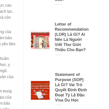
mực cao
ạch lạc,
 mà còn
Letter of
Recommendation
ọng của
(LOR) Là Gì? Ai
đảm bảo
Nên Là Người
n yên tâm
Viết Thư Giới
Thiệu Cho Bạn?
thuần
học, y
 ngũ
Statement of
 văn của
Purpose (SOP)
Là Gì? Vai Trò
Quyết Định Định
n trong
Đoạt Tỷ Lệ Đậu
gia của
Visa Du Học
ảm bảo