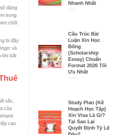
Nhanh Nhất
 số đáng
ểm trung
then chốt
Cấu Trúc Bài
Luận Xin Học
ng bị đầy
Bổng
logic và
(Scholarship
 khi bắt
Essay) Chuẩn
Format 2026 Tối
Ưu Nhất
 Thuê
ất sắc,
Study Plan (Kế
ia của
Hoạch Học Tập)
Xin Visa Là Gì?
 nhanh
Tại Sao Lại
hiệp cao
Quyết Định Tỷ Lệ
Đậu?