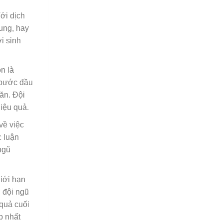
ới dịch
ung, hay
i sinh
n là
 bước đầu
ăn. Đội
iệu quả.
về việc
c luận
ngũ
iới hạn
, đội ngũ
 quả cuối
p nhất