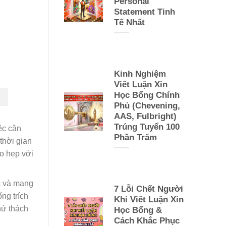
Personal
Statement Tinh
Tế Nhất
Kinh Nghiệm
Viết Luận Xin
Học Bổng Chính
Phủ (Chevening,
AAS, Fulbright)
Trúng Tuyển 100
ệc cân
Phần Trăm
thời gian
eo hẹp với
c và mang
7 Lỗi Chết Người
ng trích
Khi Viết Luận Xin
hử thách
Học Bổng &
Cách Khắc Phục