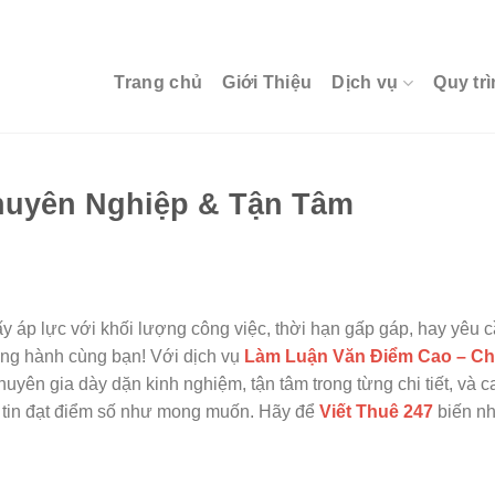
Trang chủ
Giới Thiệu
Dịch vụ
Quy trì
huyên Nghiệp & Tận Tâm
y áp lực với khối lượng công việc, thời hạn gấp gáp, hay yêu 
đồng hành cùng bạn! Với dịch vụ
Làm Luận Văn Điểm Cao – C
uyên gia dày dặn kinh nghiệm, tận tâm trong từng chi tiết, và c
ự tin đạt điểm số như mong muốn. Hãy để
Viết Thuê 247
biến n