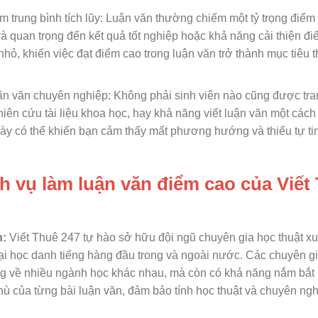
m trung bình tích lũy: Luận văn thường chiếm một tỷ trọng điểm
và quan trọng đến kết quả tốt nghiệp hoặc khả năng cải thiện đi
nhỏ, khiến việc đạt điểm cao trong luận văn trở thành mục tiêu 
uận văn chuyên nghiệp: Không phải sinh viên nào cũng được tra
n cứu tài liệu khoa học, hay khả năng viết luận văn một cách 
ày có thể khiến bạn cảm thấy mất phương hướng và thiếu tự tin
ch vụ làm luận văn điểm cao của Viết
n:
Viết Thuê 247 tự hào sở hữu đội ngũ chuyên gia học thuật xu
đại học danh tiếng hàng đầu trong và ngoài nước. Các chuyên g
ng về nhiều ngành học khác nhau, mà còn có khả năng nắm bắt
hù của từng bài luận văn, đảm bảo tính học thuật và chuyên ng