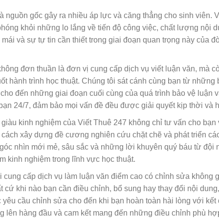
à nguồn gốc gây ra nhiều áp lực và căng thẳng cho sinh viên. V
hóng khỏi những lo lắng về tiến độ công việc, chất lượng nội d
mái và sự tự tin cần thiết trong giai đoạn quan trọng này của đờ
hông đơn thuần là đơn vị cung cấp dịch vụ viết luận văn, mà cò
ốt hành trình học thuật. Chúng tôi sát cánh cùng bạn từ những
 cho đến những giai đoạn cuối cùng của quá trình bảo vệ luận v
bạn 24/7, đảm bảo mọi vấn đề đều được giải quyết kịp thời và h
giàu kinh nghiệm của Viết Thuê 247 không chỉ tư vấn cho bạn 
t cách xây dựng đề cương nghiên cứu chặt chẽ và phát triển cá
góc nhìn mới mẻ, sâu sắc và những lời khuyên quý báu từ đội 
 kinh nghiệm trong lĩnh vực học thuật.
 cung cấp dịch vụ làm luận văn điểm cao có chỉnh sửa không g
t cứ khi nào bạn cần điều chỉnh, bổ sung hay thay đổi nội dung
c yêu cầu chỉnh sửa cho đến khi bạn hoàn toàn hài lòng với kết
àng lên hàng đầu và cam kết mang đến những điều chỉnh phù hợ