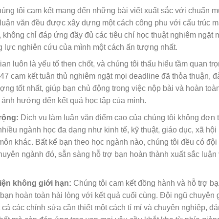
úng tôi cam kết mang đến những bài viết xuất sắc với chuẩn 
ài luận văn đều được xây dựng một cách công phu với cấu trúc m
o, không chỉ đáp ứng đầy đủ các tiêu chí học thuật nghiêm ngặt
g lực nghiên cứu của mình một cách ấn tượng nhất.
ian luôn là yếu tố then chốt, và chúng tôi thấu hiểu tầm quan tr
247 cam kết tuân thủ nghiêm ngặt mọi deadline đã thỏa thuận, 
ượng tốt nhất, giúp bạn chủ động trong việc nộp bài và hoàn toà
ể ảnh hưởng đến kết quả học tập của mình.
rộng:
Dịch vụ làm luận văn điểm cao của chúng tôi không đơn 
 nhiều ngành học đa dạng như kinh tế, kỹ thuật, giáo dục, xã hội 
 môn khác. Bất kể bạn theo học ngành nào, chúng tôi đều có đội
huyên ngành đó, sẵn sàng hỗ trợ bạn hoàn thành xuất sắc luận
iện không giới hạn:
Chúng tôi cam kết đồng hành và hỗ trợ bạ
i bạn hoàn toàn hài lòng với kết quả cuối cùng. Đội ngũ chuyên 
t cả các chỉnh sửa cần thiết một cách tỉ mỉ và chuyên nghiệp, đ